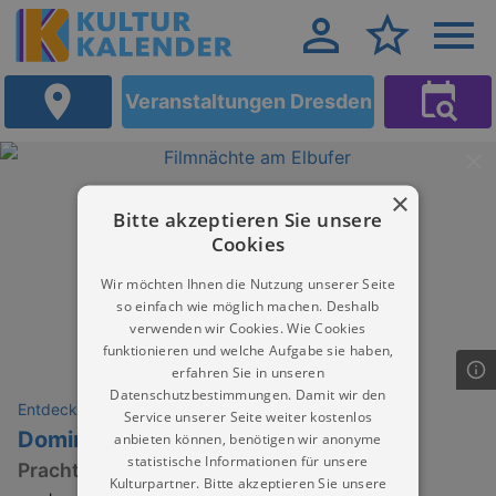
Veranstaltungen Dresden
×
Bitte akzeptieren Sie unsere
Cookies
Wir möchten Ihnen die Nutzung unserer Seite
so einfach wie möglich machen. Deshalb
verwenden wir Cookies. Wie Cookies
funktionieren und welche Aufgabe sie haben,
erfahren Sie in unseren
Datenschutzbestimmungen. Damit wir den
Entdeckungen
Service unserer Seite weiter kostenlos
Dominik Eulberg
anbieten können, benötigen wir anonyme
statistische Informationen für unsere
Prachtliebe & Wunderfakten
Kulturpartner. Bitte akzeptieren Sie unsere