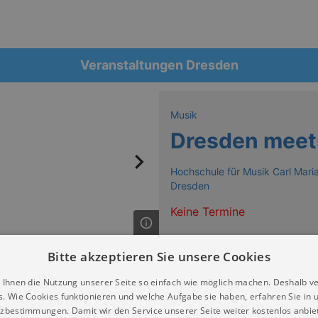
Veranstaltungen Dresden
Musik
Dresden meet
Hochschule für Musik Carl Mari
Dresden
Keine Termine
Bitte akzeptieren Sie unsere Cookies
 Ihnen die Nutzung unserer Seite so einfach wie möglich machen. Deshalb v
s. Wie Cookies funktionieren und welche Aufgabe sie haben, erfahren Sie in 
zbestimmungen. Damit wir den Service unserer Seite weiter kostenlos anbie