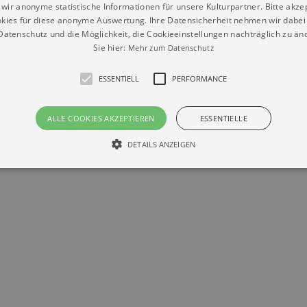
wir anonyme statistische Informationen für unsere Kulturpartner. Bitte akze
kies für diese anonyme Auswertung. Ihre Datensicherheit nehmen wir dabei 
atenschutz und die Möglichkeit, die Cookieeinstellungen nachträglich zu änd
Datenschutz
Impressum
Kontakt
Sie hier:
Mehr zum Datenschutz
© Braun & Krellmann GmbH
ESSENTIELL
PERFORMANCE
ALLE COOKIES AKZEPTIEREN
ESSENTIELLE
DETAILS ANZEIGEN
Essentiell
Performance
die grundlegenden Funktionen unserer Webseite gebraucht. Zum Beispiel für das Login 
eite nicht.
Läuft
er / Domain
Beschreibung
ab
29
This cookie is used by Cookie-Script.com service to reme
Script
days 7
preferences. It is necessary for Cookie-Script.com cookie
rkalender-
hours
n.de