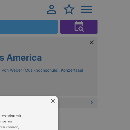
s America
a von Weber (Musikhochschule), Konzertsaal
×
erwenden wir
unseren
ten können,