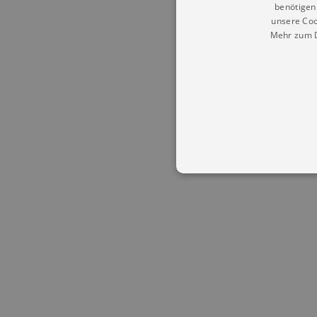
benötigen 
unsere Coo
Mehr zum D
Essentielle Cookies werden für 
Cookies funktioniert unsere Webs
Name
Provid
CookieScriptConsent
Cookie
.kultu
dresde