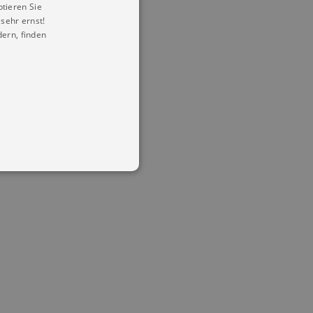
ptieren Sie
sehr ernst!
ern, finden
in Ihren account. Ohne diese
mber visitor cookie consent
 banner to work properly.