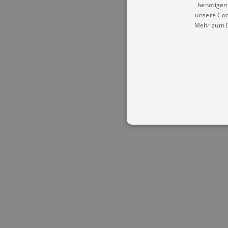
benötigen 
unsere Coo
Mehr zum D
Essentielle Cookies werden für 
Cookies funktioniert unsere Webs
Name
Provid
CookieScriptConsent
Cookie
.kultu
dresde