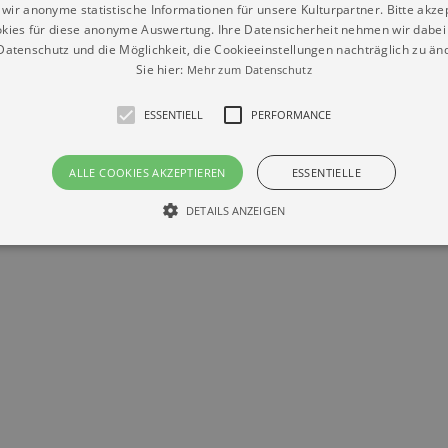
wir anonyme statistische Informationen für unsere Kulturpartner. Bitte akze
kies für diese anonyme Auswertung. Ihre Datensicherheit nehmen wir dabei 
atenschutz und die Möglichkeit, die Cookieeinstellungen nachträglich zu änd
Sie hier:
Mehr zum Datenschutz
Datenschutz
Impressum
Kontakt
© Braun & Krellmann GmbH
ESSENTIELL
PERFORMANCE
ALLE COOKIES AKZEPTIEREN
ESSENTIELLE
DETAILS ANZEIGEN
Essentiell
Performance
die grundlegenden Funktionen unserer Webseite gebraucht. Zum Beispiel für das Login 
eite nicht.
Läuft
er / Domain
Beschreibung
ab
29
This cookie is used by Cookie-Script.com service to reme
Script
days 7
preferences. It is necessary for Cookie-Script.com cookie
rkalender-
hours
n.de