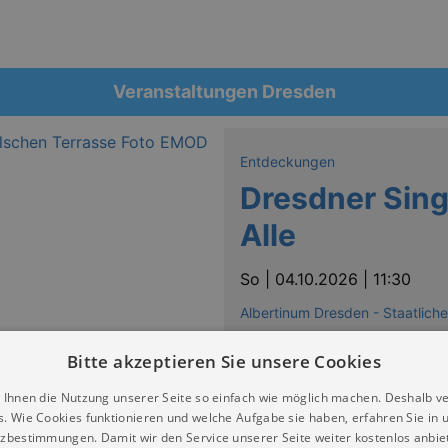
Veranstaltungen Dresden
Entdeckungen
Dresdner Singe
Alle
So |
04.10.2026 | 11:30
Albertinum Dresden - Staatlic
Bitte akzeptieren Sie unsere Cookies
 Ihnen die Nutzung unserer Seite so einfach wie möglich machen. Deshalb v
s. Wie Cookies funktionieren und welche Aufgabe sie haben, erfahren Sie in 
zbestimmungen. Damit wir den Service unserer Seite weiter kostenlos anbie