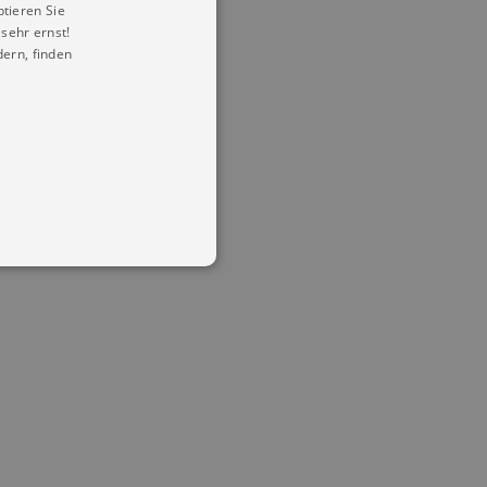
ptieren Sie
sehr ernst!
ern, finden
in Ihren account. Ohne diese
mber visitor cookie consent
 banner to work properly.