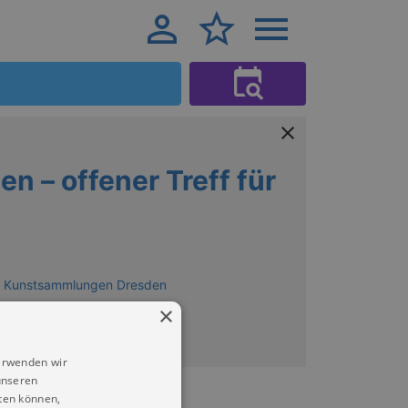
n – offener Treff für
he Kunstsammlungen Dresden
×
erwenden wir
unseren
ten können,