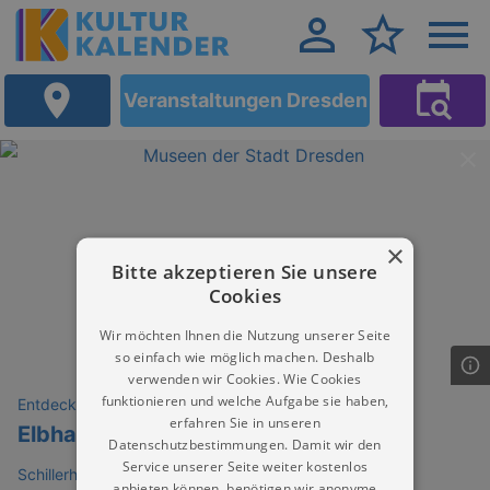
Veranstaltungen Dresden
×
Bitte akzeptieren Sie unsere
Cookies
Wir möchten Ihnen die Nutzung unserer Seite
so einfach wie möglich machen. Deshalb
verwenden wir Cookies. Wie Cookies
funktionieren und welche Aufgabe sie haben,
Entdeckungen
erfahren Sie in unseren
Elbhangfest
Datenschutzbestimmungen. Damit wir den
Service unserer Seite weiter kostenlos
Schillerhäuschen Dresden
anbieten können, benötigen wir anonyme