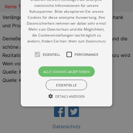
statistische Informationen für unsere
Keine Termine
Kulturpartner. Bitte akzeptieren Sie unsere
Verlängerte Öffnungszeiten bis 20:00, Weinausschank
Cookies für diese anonyme Auswertung. Ihre
Datensicherheit nehmen wir dabei sehr ernst!
und Programm ab 15:00
Mehr zum Datenschutz und die Möglichkeit,
die Cookieeinstellungen nachträglich zu
Genießen Sie den Garten des Schillerhäuschens und die
ändern, finden Sie hier:
Mehr zum Datenschutz
schöne Aussicht vom Elbhang und lauschen Sie
ESSENTIELL
PERFORMANCE
Rezitationen aus Schillers Werken und Briefen. Dazu wird
Wein vom Dresdner Elbhang gereicht.
Quelle: Museen der Stadt Dresden
ALLE COOKIES AKZEPTIEREN
Quelle: Kulturkalender Dresden
ESSENTIELLE
DETAILS ANZEIGEN
Essentiell
Performance
Datenschutz
Essentielle Cookies werden für die