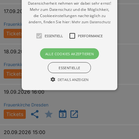
Datensicherheit nehmen wir dabei sehr ernst!
Mehr zum Datenschutz und die Möglichkeit,
17.09.2026 16:00
die Cookieeinstellungen nachträglich zu
ändern, finden Sie hier:
Mehr zum Datenschutz
Frauenkirche Dresden
Tickets
ESSENTIELL
PERFORMANCE
18.09.2026 16:00
ALLE COOKIES AKZEPTIEREN
Frauenkirche Dresden
ESSENTIELLE
Tickets
DETAILS ANZEIGEN
19.09.2026 16:00
Essentiell
Performance
Frauenkirche Dresden
Tickets
Essentielle Cookies werden für die
grundlegenden Funktionen unserer Webseite
gebraucht. Zum Beispiel für das Login in Ihren
account. Ohne diese Cookies funktioniert
20.09.2026 15:00
unsere Webseite nicht.