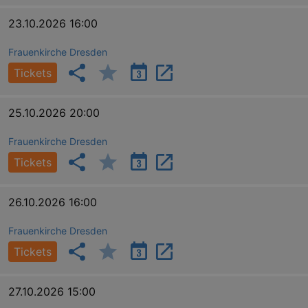
_gid
1 
Google LLC
.kulturkalender-
dresden.reservix.de
23.10.2026 16:00
Frauenkirche Dresden
Tickets
25.10.2026 20:00
Frauenkirche Dresden
Tickets
_gat_UA-12823294-20
.kulturkalender-
26.10.2026 16:00
dresden.reservix.de
mi
Frauenkirche Dresden
Tickets
27.10.2026 15:00