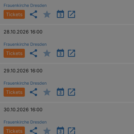
Frauenkirche Dresden
Tickets
28.10.2026 16:00
Frauenkirche Dresden
Tickets
GPS
Google LLC
min
.youtube.com
29.10.2026 16:00
VISITOR_INFO1_LIVE
Google LLC
mo
.youtube.com
Frauenkirche Dresden
Tickets
30.10.2026 16:00
Frauenkirche Dresden
Tickets