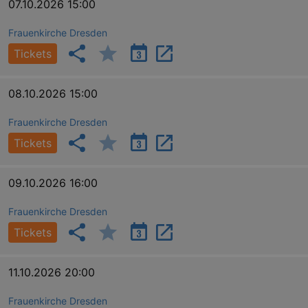
07.10.2026 15:00
Frauenkirche Dresden
Tickets
bm_sz
4 h
The Rocket Science
Group LLC
.eventim.de
08.10.2026 15:00
axd
www.eventim.de
mo
Frauenkirche Dresden
axd
.theadex.com
Tickets
mo
IDE
1 
Google LLC
.doubleclick.net
09.10.2026 16:00
Frauenkirche Dresden
Tickets
11.10.2026 20:00
Frauenkirche Dresden
_abck
1 
Akamai Technologies