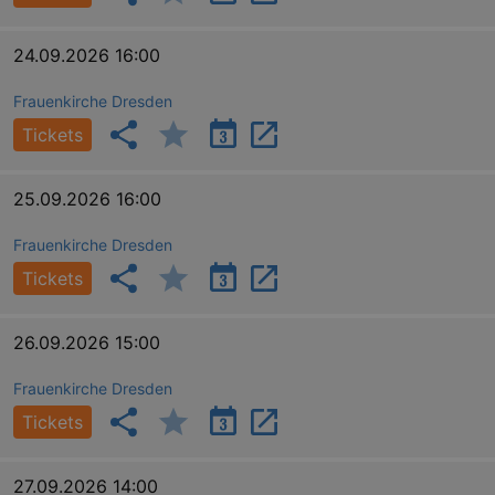
dresden.de
hours
writte
help w
securi
24.09.2026 16:00
preve
Cross-
Reque
Forge
Frauenkirche Dresden
attack
Tickets
25.09.2026 16:00
Frauenkirche Dresden
Tickets
Lä
Name
Provider / Domain
kulturkalender_dresden_session
www.kulturkalender-
2 h
26.09.2026 15:00
dresden.de
_ga
2 
Google LLC
Frauenkirche Dresden
.kulturkalender-
dresden.de
Tickets
27.09.2026 14:00