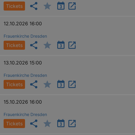
.eventim.de
Tickets
tis
www.eventim.de
mo
12.10.2026 16:00
tis
.theadex.com
mo
Frauenkirche Dresden
RXSESSID
.kulturkalender-
dresden.reservix.de
min
Tickets
OptanonConsent
1 
OneTrust LLC
.reservix.de
13.10.2026 15:00
Frauenkirche Dresden
Tickets
15.10.2026 16:00
Frauenkirche Dresden
Tickets