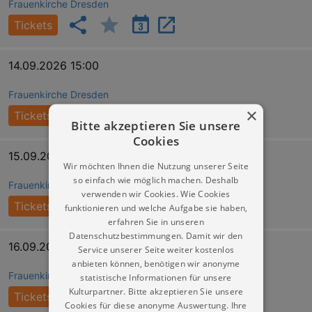
Frauenkirche Dresden
Tickets
14.09.2026 15:00
Frauenkirche Dresden
×
Tickets
Bitte akzeptieren Sie unsere
Cookies
15.09.2026 15:00
Wir möchten Ihnen die Nutzung unserer Seite
so einfach wie möglich machen. Deshalb
Frauenkirche Dresden
verwenden wir Cookies. Wie Cookies
Tickets
funktionieren und welche Aufgabe sie haben,
erfahren Sie in unseren
Datenschutzbestimmungen. Damit wir den
16.09.2026 16:00
Service unserer Seite weiter kostenlos
anbieten können, benötigen wir anonyme
Frauenkirche Dresden
statistische Informationen für unsere
Kulturpartner. Bitte akzeptieren Sie unsere
Tickets
Cookies für diese anonyme Auswertung. Ihre