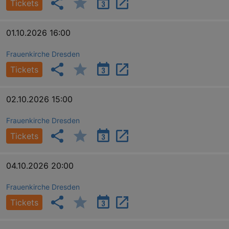
Tickets
_gid
1 
Google LLC
.kulturkalender-
dresden.de
01.10.2026 16:00
Frauenkirche Dresden
Tickets
02.10.2026 15:00
Frauenkirche Dresden
Tickets
_gat
Google LLC
mi
.kulturkalender-
04.10.2026 20:00
dresden.de
Frauenkirche Dresden
Tickets