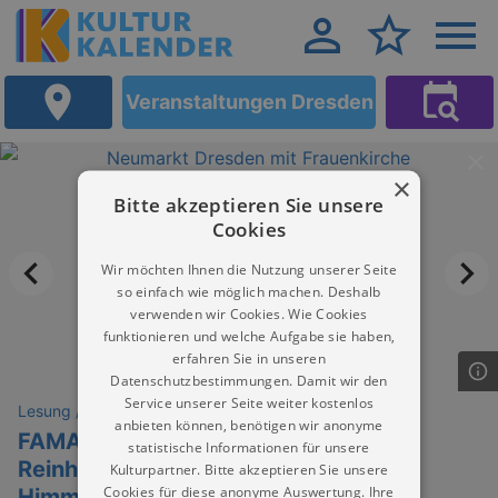
Veranstaltungen Dresden
×
Bitte akzeptieren Sie unsere
Cookies
Wir möchten Ihnen die Nutzung unserer Seite
so einfach wie möglich machen. Deshalb
verwenden wir Cookies. Wie Cookies
funktionieren und welche Aufgabe sie haben,
erfahren Sie in unseren
Datenschutzbestimmungen. Damit wir den
Service unserer Seite weiter kostenlos
Lesung / Vortrag / Gespräch
anbieten können, benötigen wir anonyme
FAMA Skulptura | Künstlergespräch |
statistische Informationen für unsere
Reinhard Pontius, Interviewer: Anja
Kulturpartner. Bitte akzeptieren Sie unsere
Cookies für diese anonyme Auswertung. Ihre
Himmel