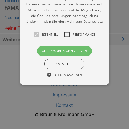
Datensicherheit nehmen wir dabei sehr ernst!
FAMA Skulptura
Mehr zum Datenschutz und die Möglichkeit,
die Cookieeinstellungen nachträglich zu
Neumarkt Dresden
ändern, finden Sie hier:
Mehr zum Datenschutz
Keine Termine
ESSENTIELL
PERFORMANCE
Weitere Informationen
ALLE COOKIES AKZEPTIEREN
ESSENTIELLE
DETAILS ANZEIGEN
Datenschutz
Impressum
Essentiell
Performance
Kontakt
Essentielle Cookies werden für die
grundlegenden Funktionen unserer Webseite
© Braun & Krellmann GmbH
gebraucht. Zum Beispiel für das Login in Ihren
account. Ohne diese Cookies funktioniert
unsere Webseite nicht.