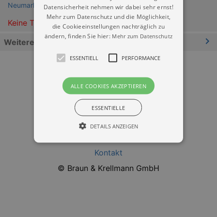
Neumarkt Dresden
Datensicherheit nehmen wir dabei sehr ernst!
Mehr zum Datenschutz und die Möglichkeit,
Keine Termine
die Cookieeinstellungen nachträglich zu
ändern, finden Sie hier:
Mehr zum Datenschutz
Weitere Informationen
ESSENTIELL
PERFORMANCE
ALLE COOKIES AKZEPTIEREN
ESSENTIELLE
Datenschutz
DETAILS ANZEIGEN
Impressum
Kontakt
Essentiell
Performance
© Braun & Krellmann GmbH
Essentielle Cookies werden für die
grundlegenden Funktionen unserer Webseite
gebraucht. Zum Beispiel für das Login in Ihren
account. Ohne diese Cookies funktioniert
unsere Webseite nicht.