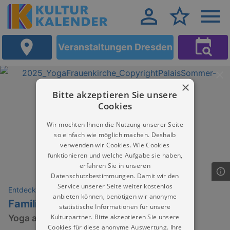
Veranstaltungen Dresden
×
Bitte akzeptieren Sie unsere
Cookies
Wir möchten Ihnen die Nutzung unserer Seite
so einfach wie möglich machen. Deshalb
verwenden wir Cookies. Wie Cookies
funktionieren und welche Aufgabe sie haben,
erfahren Sie in unseren
Datenschutzbestimmungen. Damit wir den
Service unserer Seite weiter kostenlos
Entdeckungen
anbieten können, benötigen wir anonyme
Familienyoga | Simon Scheliga
statistische Informationen für unsere
Kulturpartner. Bitte akzeptieren Sie unsere
Yoga an der Frauenkirche
Cookies für diese anonyme Auswertung. Ihre