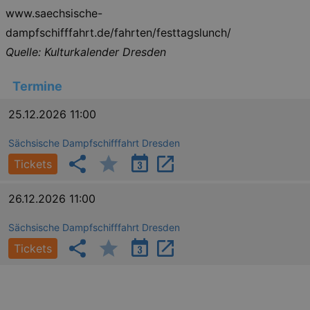
securi
www.saechsische-
preve
Cross-
dampfschifffahrt.de/fahrten/festtagslunch/
Reque
Forge
Quelle: Kulturkalender Dresden
attack
XSRF-TOKEN
staging.kulturkalender-
2
This c
dresden.de
hours
writte
Termine
help w
securi
25.12.2026 11:00
preve
Cross-
Reque
Forge
Sächsische Dampfschifffahrt Dresden
attack
Tickets
26.12.2026 11:00
Sächsische Dampfschifffahrt Dresden
Tickets
Lä
Name
Provider / Domain
kulturkalender_dresden_session
www.kulturkalender-
2 h
dresden.de