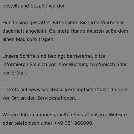
bestellt und bezahlt werden.
Essentielle Cookies werden für die
grundlegenden Funktionen unserer Webseite
gebraucht. Zum Beispiel für das Login in Ihren
Hunde sind gestattet. Bitte halten Sie Ihren Vierbeiner
account. Ohne diese Cookies funktioniert
unsere Webseite nicht.
dauerhaft angeleint. Gelistete Hunde müssen außerdem
einen Maulkorb tragen.
Läuft
Name
Provider / Domain
Besch
ab
CookieScriptConsent
29
This c
CookieScript
Unsere Schiffe sind bedingt barrierefrei, bitte
days
used 
.kulturkalender-
7
Cooki
dresden.de
informieren Sie sich vor Ihrer Buchung telefonisch oder
hours
Script
servic
per E-Mail.
reme
visito
conse
prefer
Tickets auf www.saechsische-dampfschifffahrt.de oder
It is 
for Co
vor Ort an den Servicestationen.
Script
cooki
banne
work
Weitere Informationen erhalten Sie auf unserer Website
proper
oder telefonisch unter +49 351 866090.
XSRF-TOKEN
www.kulturkalender-
2
This c
dresden.de
hours
writte
help w