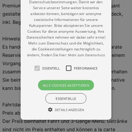
Datenschutzbestimmungen. Damit wir den
Premium: Fine Dining Club und Lounge Café, elegant
Service unserer Seite weiter kostenlos
anbieten können, benötigen wir anonyme
gestaltete Salons mit Panoramafenstern im Oberdeck,
statistische Informationen für unsere
inkl. Begrüßungsgetränk
Kulturpartner. Bitte akzeptieren Sie unsere
Cookies für diese anonyme Auswertung. Ihre
Datensicherheit nehmen wir dabei sehr ernst!
Hinweis:
Mehr zum Datenschutz und die Möglichkeit,
Es handelt sich um eine platzierte Fahrt. Die separate
die Cookieeinstellungen nachträglich zu
ändern, finden Sie hier:
Reservierung von Tischen ist nicht notwendig. In einem
Mehr zum Datenschutz
Vorgang gebuchte Tickets werden auch
ESSENTIELL
PERFORMANCE
zusammenhängend platziert. Ihre Tischnummer erhalten
Sie beim Zustieg genannt. Die vegetarische Alternative
ALLE COOKIES AKZEPTIEREN
kann bis 3 Tage vor der Fahrt angemeldet werden.
ESSENTIELLE
Fahrtdauer: ca. 3h
DETAILS ANZEIGEN
Preis ab 61,00€
Der Preis beinhaltet Fahrt und 3-Gänge-Menü. Getränke
sind nicht im Preis enthalten und können a la carte
Essentiell
Performance