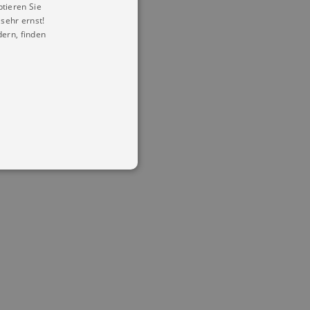
ptieren Sie
sehr ernst!
ern, finden
in Ihren account. Ohne diese
mber visitor cookie consent
 banner to work properly.