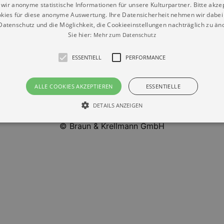
wir anonyme statistische Informationen für unsere Kulturpartner. Bitte akze
otron-Kantine
kies für diese anonyme Auswertung. Ihre Datensicherheit nehmen wir dabei 
atenschutz und die Möglichkeit, die Cookieeinstellungen nachträglich zu änd
Sie hier:
Mehr zum Datenschutz
ESSENTIELL
PERFORMANCE
ALLE COOKIES AKZEPTIEREN
ESSENTIELLE
DETAILS ANZEIGEN
Datenschutz
Impressum
Kontakt
© Braun & Krellmann GmbH
Essentiell
Performance
die grundlegenden Funktionen unserer Webseite gebraucht. Zum Beispiel für das Login 
eite nicht.
Läuft
er / Domain
Beschreibung
ab
29
This cookie is used by Cookie-Script.com service to reme
Script
days 7
preferences. It is necessary for Cookie-Script.com cookie
rkalender-
hours
n.de