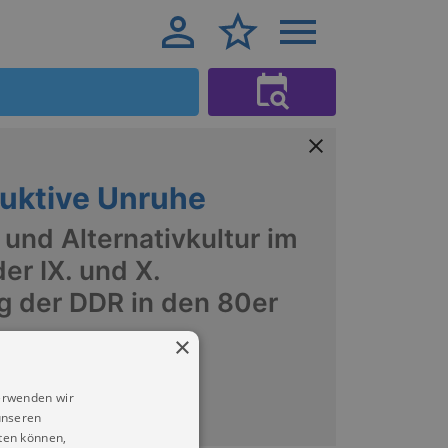
uktive Unruhe
und Alternativkultur im
er IX. und X.
g der DDR in den 80er
×
Kantine
erwenden wir
unseren
ten können,