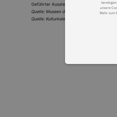
benötigen 
Geführter Ausstellungsrundgang in der rob
unsere Coo
Quelle: Museen der Stadt Dresden
Mehr zum D
Quelle: Kulturkalender Dresden
Essentielle Cookies werden für 
Cookies funktioniert unsere Webs
Name
Provid
CookieScriptConsent
Cookie
.kultu
dresde