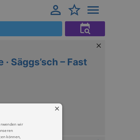
 · Säggs’sch – Fast
×
Dresden
erwenden wir
unseren
ten können,