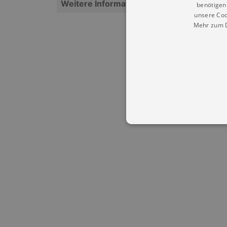
Weitere Informationen
benötigen 
unsere Coo
Mehr zum D
Essentielle Cookies werden für 
Cookies funktioniert unsere Webs
Name
Provid
CookieScriptConsent
Cookie
.kultu
dresde