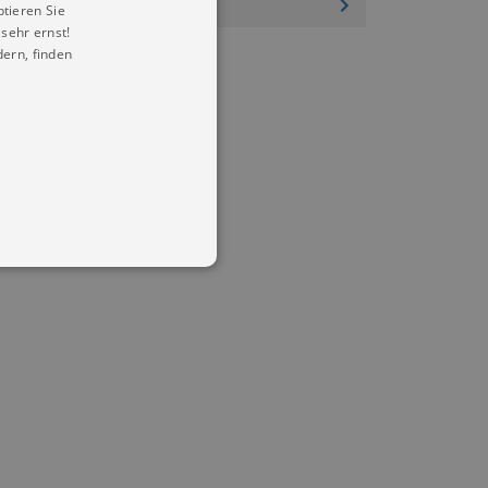
ptieren Sie
sehr ernst!
ern, finden
in Ihren account. Ohne diese
mber visitor cookie consent
 banner to work properly.