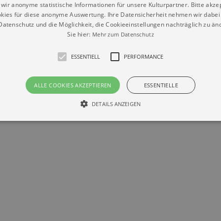
wir anonyme statistische Informationen für unsere Kulturpartner. Bitte akze
kies für diese anonyme Auswertung. Ihre Datensicherheit nehmen wir dabei 
atenschutz und die Möglichkeit, die Cookieeinstellungen nachträglich zu änd
Sie hier:
Mehr zum Datenschutz
ESSENTIELL
PERFORMANCE
Datenschutz
Impressum
Kontakt
ALLE COOKIES AKZEPTIEREN
ESSENTIELLE
© Braun & Krellmann GmbH
DETAILS ANZEIGEN
Essentiell
Performance
die grundlegenden Funktionen unserer Webseite gebraucht. Zum Beispiel für das Login 
eite nicht.
Läuft
er / Domain
Beschreibung
ab
29
This cookie is used by Cookie-Script.com service to reme
Script
days 7
preferences. It is necessary for Cookie-Script.com cookie
rkalender-
hours
n.de