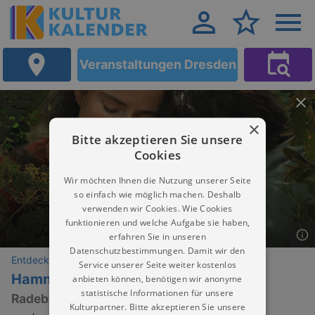
Veranstaltungen Dresden
×
Bitte akzeptieren Sie unsere
Cookies
Wir möchten Ihnen die Nutzung unserer Seite
so einfach wie möglich machen. Deshalb
verwenden wir Cookies. Wie Cookies
funktionieren und welche Aufgabe sie haben,
erfahren Sie in unseren
Datenschutzbestimmungen. Damit wir den
Entdeckungen
Service unserer Seite weiter kostenlos
Hamnet
anbieten können, benötigen wir anonyme
statistische Informationen für unsere
Radeberger Filmnacht / Kinotag
Kulturpartner. Bitte akzeptieren Sie unsere