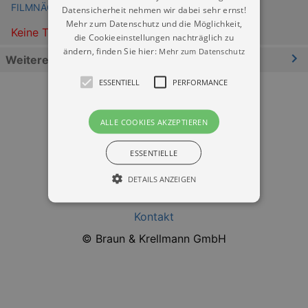
FILMNÄCHTE AM ELBUFER Dresden
Datensicherheit nehmen wir dabei sehr ernst!
Mehr zum Datenschutz und die Möglichkeit,
Keine Termine
die Cookieeinstellungen nachträglich zu
ändern, finden Sie hier:
Mehr zum Datenschutz
Weitere Informationen
ESSENTIELL
PERFORMANCE
ALLE COOKIES AKZEPTIEREN
ESSENTIELLE
Datenschutz
DETAILS ANZEIGEN
Impressum
Kontakt
Essentiell
Performance
© Braun & Krellmann GmbH
Essentielle Cookies werden für die
grundlegenden Funktionen unserer Webseite
gebraucht. Zum Beispiel für das Login in Ihren
account. Ohne diese Cookies funktioniert
unsere Webseite nicht.