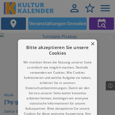
Veranstaltungen Dresden
×
Bitte akzeptieren Sie unsere
Cookies
Wir möchten Ihnen die Nutzung unserer Seite
so einfach wie möglich machen. Deshalb
verwenden wir Cookies. Wie Cookies
funktionieren und welche Aufgabe sie haben,
erfahren Sie in unseren
Datenschutzbestimmungen. Damit wir den
Service unserer Seite weiter kostenlos
Musik
anbieten können, benötigen wir anonyme
[‘hyːgəliç]
statistische Informationen für unsere
Kulturpartner. Bitte akzeptieren Sie unsere
Sektor Evolution Dresden
Cookies für diese anonyme Auswertung. Ihre