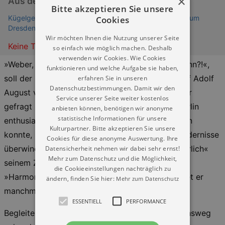
×
Aus dem Leben von Carl Maria von Weber
Bitte akzeptieren Sie unsere
Kügelgenhaus - Museum der Dresdner Romantik (Museum
Cookies
Dresden)
Wir möchten Ihnen die Nutzung unserer Seite
Keine Termine
so einfach wie möglich machen. Deshalb
verwenden wir Cookies. Wie Cookies
»Weber, sind Sie denn wirklich ein berühmter Mann?!«,
funktionieren und welche Aufgabe sie haben,
soll der Intendant des Dresdner Hoftheaters Wolf Adolf
erfahren Sie in unseren
Datenschutzbestimmungen. Damit wir den
August von Lüttichau seinen Kapellmeister Weber
Service unserer Seite weiter kostenlos
gefragt haben, als er erkannte, dass dieser in Berlin
anbieten können, benötigen wir anonyme
statistische Informationen für unsere
enthusiastisch gefeiert wird. Bis es dazu kommen
Kulturpartner. Bitte akzeptieren Sie unsere
konnte, musste Weber in seinem Leben viele Hindernisse
Cookies für diese anonyme Auswertung. Ihre
überwinden. Folgte er in dieser Zeit stets »beharrlich«
Datensicherheit nehmen wir dabei sehr ernst!
Mehr zum Datenschutz und die Möglichkeit,
seinem Ziel – wie er es in den Statuten des
die Cookieeinstellungen nachträglich zu
»Harmonischen Vereins« formulierte – oder geriet er
ändern, finden Sie hier:
Mehr zum Datenschutz
manchmal auch auf Abwege?
ESSENTIELL
PERFORMANCE
Begleiten wir den Komponisten auf seinem Lebensweg