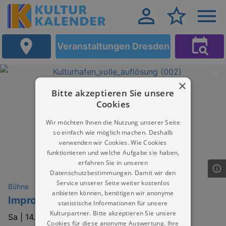
Veranstaltungen Dresden
×
Bitte akzeptieren Sie unsere
Cookies
Wir möchten Ihnen die Nutzung unserer Seite
so einfach wie möglich machen. Deshalb
verwenden wir Cookies. Wie Cookies
funktionieren und welche Aufgabe sie haben,
erfahren Sie in unseren
Datenschutzbestimmungen. Damit wir den
Service unserer Seite weiter kostenlos
Bühne
anbieten können, benötigen wir anonyme
Impro-Saga
statistische Informationen für unsere
Kulturpartner. Bitte akzeptieren Sie unsere
Sa |
14.11.2026 | 19:30
Cookies für diese anonyme Auswertung. Ihre