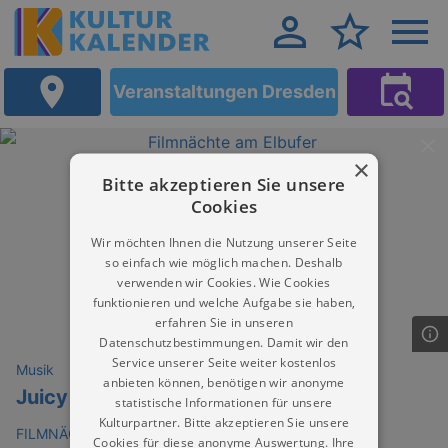
Veranstaltungen Dresden
×
Bitte akzeptieren Sie unsere
Cookies
Wir möchten Ihnen die Nutzung unserer Seite
so einfach wie möglich machen. Deshalb
verwenden wir Cookies. Wie Cookies
funktionieren und welche Aufgabe sie haben,
erfahren Sie in unseren
Datenschutzbestimmungen. Damit wir den
Service unserer Seite weiter kostenlos
Musik
anbieten können, benötigen wir anonyme
Juicy Sunday Open Air
statistische Informationen für unsere
Kulturpartner. Bitte akzeptieren Sie unsere
FILMNÄCHTE AM ELBUFER Dresden
Cookies für diese anonyme Auswertung. Ihre