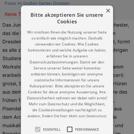
Palais im Großen Garten Dresden
×
Keine Termine
Bitte akzeptieren Sie unsere
Cookies
Das Junge Musikpodium ist ein europäisches Orchester,
Wir möchten Ihnen die Nutzung unserer Seite
das die historischen Musikverbindungen zwischen
so einfach wie möglich machen. Deshalb
Dresden und Venedig neu belebt. 1999 gegründet, formt
verwenden wir Cookies. Wie Cookies
es alle zwei Jahre ein Ensemble aus 15- bis 22-jährigen
funktionieren und welche Aufgabe sie haben,
erfahren Sie in unseren
Studierenden, die in einem einwöchigen Barock-
Datenschutzbestimmungen. Damit wir den
Workshop in Italien gemeinsam ein Konzertprogramm
Service unserer Seite weiter kostenlos
anbieten können, benötigen wir anonyme
erarbeiten. Das aktuelle Projekt widmet sich Concerti
statistische Informationen für unsere
grossi, Solokonzerten, Sinfonien, Arien und Ouvertüren
Kulturpartner. Bitte akzeptieren Sie unsere
aus dem venezianischen und deutschen Repertoire des
Cookies für diese anonyme Auswertung. Ihre
Datensicherheit nehmen wir dabei sehr ernst!
frühen 18. Jahrhunderts – mit Werken von Vivaldi,
Mehr zum Datenschutz und die Möglichkeit,
Pisendel, Fasch, Händel und Quantz, vorwiegend aus
die Cookieeinstellungen nachträglich zu
ändern, finden Sie hier:
Mehr zum Datenschutz
dem Archiv der Sächsischen Landesbibliothek. Die
musikalische Leitung hat der junge Violinvirtuose und
ESSENTIELL
PERFORMANCE
Barockspezialist Gabriele Pro. Ebenfalls im Palais im