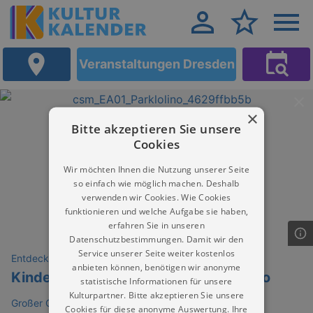
Veranstaltungen Dresden
×
Bitte akzeptieren Sie unsere
Cookies
Wir möchten Ihnen die Nutzung unserer Seite
so einfach wie möglich machen. Deshalb
verwenden wir Cookies. Wie Cookies
funktionieren und welche Aufgabe sie haben,
erfahren Sie in unseren
Datenschutzbestimmungen. Damit wir den
Service unserer Seite weiter kostenlos
Entdeckungen
anbieten können, benötigen wir anonyme
Kinderfest mit Maskottchen Parkolino
statistische Informationen für unsere
Kulturpartner. Bitte akzeptieren Sie unsere
Großer Garten & Parkeisenbahn Dresden
Cookies für diese anonyme Auswertung. Ihre