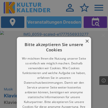
Veranstaltungen Dresden
×
Bitte akzeptieren Sie unsere
Cookies
Wir möchten Ihnen die Nutzung unserer Seite
so einfach wie möglich machen. Deshalb
verwenden wir Cookies. Wie Cookies
funktionieren und welche Aufgabe sie haben,
erfahren Sie in unseren
Datenschutzbestimmungen. Damit wir den
Service unserer Seite weiter kostenlos
Musik
anbieten können, benötigen wir anonyme
Klaviernacht | Gahyeon Joo (KOR)
statistische Informationen für unsere
Kulturpartner. Bitte akzeptieren Sie unsere
Klaviernacht
Cookies für diese anonyme Auswertung. Ihre