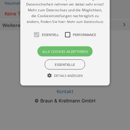
Neumarkt Dresden
Datensicherheit nehmen wir dabei sehr ernst!
Mehr zum Datenschutz und die Möglichkeit,
Keine Termine
die Cookieeinstellungen nachträglich zu
ändern, finden Sie hier:
Mehr zum Datenschutz
Weitere Informationen
ESSENTIELL
PERFORMANCE
ALLE COOKIES AKZEPTIEREN
ESSENTIELLE
Datenschutz
DETAILS ANZEIGEN
Impressum
Kontakt
Essentiell
Performance
© Braun & Krellmann GmbH
Essentielle Cookies werden für die
grundlegenden Funktionen unserer Webseite
gebraucht. Zum Beispiel für das Login in Ihren
account. Ohne diese Cookies funktioniert
unsere Webseite nicht.