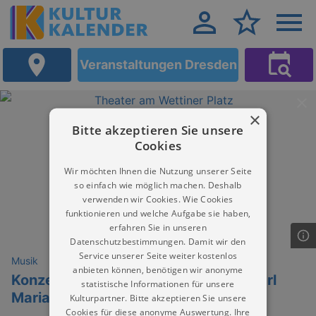
Veranstaltungen Dresden
×
Bitte akzeptieren Sie unsere
Cookies
Wir möchten Ihnen die Nutzung unserer Seite
so einfach wie möglich machen. Deshalb
verwenden wir Cookies. Wie Cookies
funktionieren und welche Aufgabe sie haben,
erfahren Sie in unseren
Datenschutzbestimmungen. Damit wir den
Service unserer Seite weiter kostenlos
Musik
anbieten können, benötigen wir anonyme
Konzert der Hochschule für Musik Carl
statistische Informationen für unsere
Maria von Weber Dresden
Kulturpartner. Bitte akzeptieren Sie unsere
Cookies für diese anonyme Auswertung. Ihre