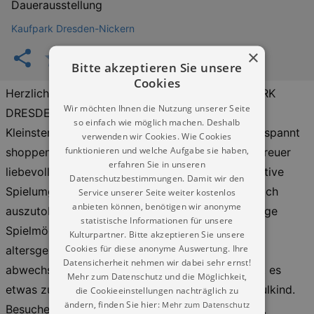
Dauerausstellung
Kaufpark Dresden-Nickern
×
Bitte akzeptieren Sie unsere
Cookies
Herzlich willkommen im Kinderland des KAUFPARK
Wir möchten Ihnen die Nutzung unserer Seite
DRESDEN, wo Spiel, Spaß und Betreuung für die
so einfach wie möglich machen. Deshalb
Kleinsten im Mittelpunkt stehen. Während Sie entspannt
verwenden wir Cookies. Wie Cookies
funktionieren und welche Aufgabe sie haben,
shoppen, kümmern sich unsere qualifizierten Betreuer
erfahren Sie in unseren
liebevoll um Ihre Kinder. Unsere sichere und kreative
Datenschutzbestimmungen. Damit wir den
Spielumgebung bietet Kindern die Möglichkeit, sich
Service unserer Seite weiter kostenlos
anbieten können, benötigen wir anonyme
auszutoben und neue Freunde zu finden. Vielfältige
statistische Informationen für unsere
Spielmöglichkeiten, spannende Aktivitäten und
Kulturpartner. Bitte akzeptieren Sie unsere
Cookies für diese anonyme Auswertung. Ihre
altersgerechte Programme sorgen für
Datensicherheit nehmen wir dabei sehr ernst!
abwechslungsreiche Stunden. Für jedes Kind gibt es
Mehr zum Datenschutz und die Möglichkeit,
etwas zu entdecken, vom Kleinkind bis zum Schulkind.
die Cookieeinstellungen nachträglich zu
ändern, finden Sie hier:
Mehr zum Datenschutz
Besuchen Sie uns und genießen Sie Ihren Einkauf,