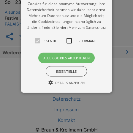
So |
23.08.2026 | 18:00
Cookies für diese anonyme Auswertung. Ihre
Datensicherheit nehmen wir dabei sehr ernst!
Alaunpark Dresden
Mehr zum Datenschutz und die Möglichkeit,
Festival / Fest:
die Cookieeinstellungen nachträglich zu
PALAIS SOMMER
ändern, finden Sie hier:
Mehr zum Datenschutz
ESSENTIELL
PERFORMANCE
Weitere Informationen
ALLE COOKIES AKZEPTIEREN
ESSENTIELLE
DETAILS ANZEIGEN
Datenschutz
Essentiell
Performance
Impressum
Essentielle Cookies werden für die
Kontakt
grundlegenden Funktionen unserer Webseite
gebraucht. Zum Beispiel für das Login in Ihren
© Braun & Krellmann GmbH
account. Ohne diese Cookies funktioniert