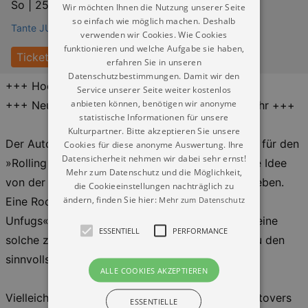
So |
25.10.2026 | 20:00
Wir möchten Ihnen die Nutzung unserer Seite
so einfach wie möglich machen. Deshalb
Tante JU Liveclub Dresden
verwenden wir Cookies. Wie Cookies
funktionieren und welche Aufgabe sie haben,
Tickets
erfahren Sie in unseren
Datenschutzbestimmungen. Damit wir den
+++ Hochverlegt in den beatpol +++
Service unserer Seite weiter kostenlos
anbieten können, benötigen wir anonyme
+++ Neue Zeiten: Einlass 19:00 | Beginn 20:00 Uhr +++
statistische Informationen für unsere
Kulturpartner. Bitte akzeptieren Sie unsere
Der Autor Eric Pfeil hat kürzlich in einer Kolumne für den
Cookies für diese anonyme Auswertung. Ihre
Datensicherheit nehmen wir dabei sehr ernst!
»Rolling Stone« ein Hohelied auf die romantische Idee
Mehr zum Datenschutz und die Möglichkeit,
von der Band als Gang aus Freund:innen geschrieben.
die Cookieeinstellungen nachträglich zu
ändern, finden Sie hier:
Mehr zum Datenschutz
Eine Rockband, so Pfeil, sei eine »Brutstätte des
Unfugs« mit »irrlichternden Ambitionen«, selbst eine
ESSENTIELL
PERFORMANCE
solche zu gründen, zähle »für junge Menschen zu den
sinnvollsten Unternehmungen überhaupt.«
ALLE COOKIES AKZEPTIEREN
Vielleicht hat Eric Pfeil ja an die Wiener Band Leftovers
ESSENTIELLE