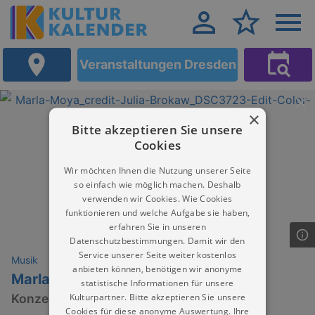
Veranstaltungen Dresden
×
Bitte akzeptieren Sie unsere
Cookies
Wir möchten Ihnen die Nutzung unserer Seite
so einfach wie möglich machen. Deshalb
verwenden wir Cookies. Wie Cookies
funktionieren und welche Aufgabe sie haben,
erfahren Sie in unseren
Datenschutzbestimmungen. Damit wir den
Service unserer Seite weiter kostenlos
Musik
anbieten können, benötigen wir anonyme
Marla Moya (DE)
statistische Informationen für unsere
Kulturpartner. Bitte akzeptieren Sie unsere
Konzert
Cookies für diese anonyme Auswertung. Ihre