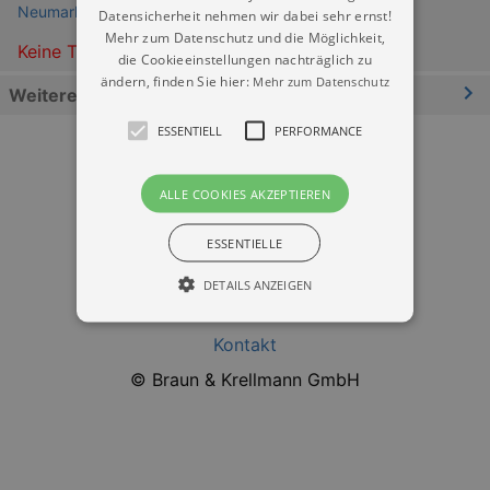
Neumarkt Dresden
Datensicherheit nehmen wir dabei sehr ernst!
Mehr zum Datenschutz und die Möglichkeit,
Keine Termine
die Cookieeinstellungen nachträglich zu
ändern, finden Sie hier:
Mehr zum Datenschutz
Weitere Informationen
ESSENTIELL
PERFORMANCE
ALLE COOKIES AKZEPTIEREN
ESSENTIELLE
Datenschutz
DETAILS ANZEIGEN
Impressum
Kontakt
Essentiell
Performance
© Braun & Krellmann GmbH
Essentielle Cookies werden für die
grundlegenden Funktionen unserer Webseite
gebraucht. Zum Beispiel für das Login in Ihren
account. Ohne diese Cookies funktioniert
unsere Webseite nicht.