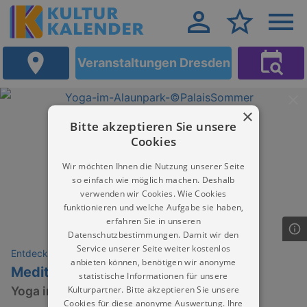
Veranstaltungen Dresden
×
Bitte akzeptieren Sie unsere
Cookies
Wir möchten Ihnen die Nutzung unserer Seite
so einfach wie möglich machen. Deshalb
verwenden wir Cookies. Wie Cookies
funktionieren und welche Aufgabe sie haben,
erfahren Sie in unseren
Datenschutzbestimmungen. Damit wir den
Service unserer Seite weiter kostenlos
Entdeckungen
anbieten können, benötigen wir anonyme
Meditation | Viola Schöpe
statistische Informationen für unsere
Kulturpartner. Bitte akzeptieren Sie unsere
Yoga im Alaunpark
Cookies für diese anonyme Auswertung. Ihre