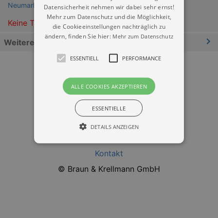
Neumarkt Dresden
Datensicherheit nehmen wir dabei sehr ernst!
Mehr zum Datenschutz und die Möglichkeit,
Keine Termine
die Cookieeinstellungen nachträglich zu
ändern, finden Sie hier:
Mehr zum Datenschutz
Weitere Informationen
ESSENTIELL
PERFORMANCE
ALLE COOKIES AKZEPTIEREN
ESSENTIELLE
Datenschutz
DETAILS ANZEIGEN
Impressum
Kontakt
Essentiell
Performance
© Braun & Krellmann GmbH
Essentielle Cookies werden für die
grundlegenden Funktionen unserer Webseite
gebraucht. Zum Beispiel für das Login in Ihren
account. Ohne diese Cookies funktioniert
unsere Webseite nicht.