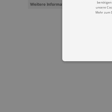
benötigen 
Weitere Informationen
unsere Coo
Mehr zum D
Essentielle Cookies werden für 
Cookies funktioniert unsere Webs
Name
Provid
CookieScriptConsent
Cookie
.kultu
dresde