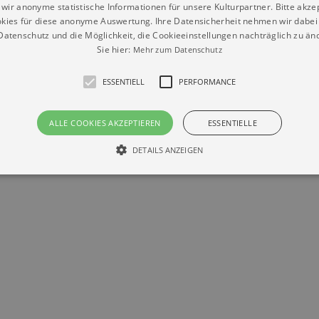
wir anonyme statistische Informationen für unsere Kulturpartner. Bitte akze
kies für diese anonyme Auswertung. Ihre Datensicherheit nehmen wir dabei 
atenschutz und die Möglichkeit, die Cookieeinstellungen nachträglich zu änd
Sie hier:
Mehr zum Datenschutz
ESSENTIELL
PERFORMANCE
Datenschutz
Impressum
Kontakt
ALLE COOKIES AKZEPTIEREN
ESSENTIELLE
© Braun & Krellmann GmbH
DETAILS ANZEIGEN
Essentiell
Performance
die grundlegenden Funktionen unserer Webseite gebraucht. Zum Beispiel für das Login 
eite nicht.
Läuft
er / Domain
Beschreibung
ab
29
This cookie is used by Cookie-Script.com service to reme
Script
days 7
preferences. It is necessary for Cookie-Script.com cookie
rkalender-
hours
n.de