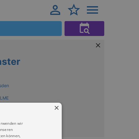
nster
sden
FILME
×
erwenden wir
unseren
ten können,