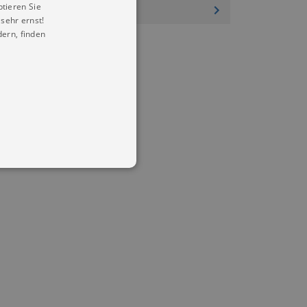
ptieren Sie
sehr ernst!
ern, finden
in Ihren account. Ohne diese
mber visitor cookie consent
 banner to work properly.