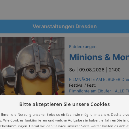
Veranstaltungen Dresden
Entdeckungen
Minions & Mo
So |
09.08.2026 | 21:00
FILMNÄCHTE AM ELBUFER Dre
Festival / Fest:
Filmnächte am Elbufer - ALLE 
Tickets
Bitte akzeptieren Sie unsere Cookies
 Ihnen die Nutzung unserer Seite so einfach wie möglich machen. Deshalb v
s. Wie Cookies funktionieren und welche Aufgabe sie haben, erfahren Sie in 
zbestimmungen. Damit wir den Service unserer Seite weiter kostenlos anbie