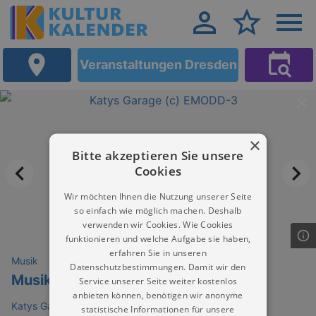
Veranstaltungen Dresden
×
Bitte akzeptieren Sie unsere
Cookies
Wir möchten Ihnen die Nutzung unserer Seite
so einfach wie möglich machen. Deshalb
verwenden wir Cookies. Wie Cookies
funktionieren und welche Aufgabe sie haben,
erfahren Sie in unseren
Musik
Datenschutzbestimmungen. Damit wir den
Musikalischer Kneipenabend
Service unserer Seite weiter kostenlos
anbieten können, benötigen wir anonyme
Katys Garage Dresden
statistische Informationen für unsere