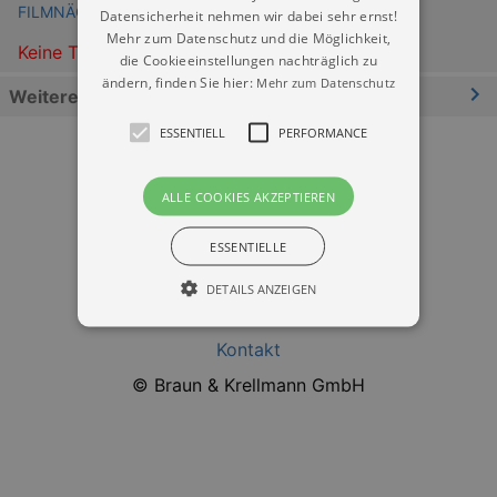
FILMNÄCHTE AM ELBUFER Dresden
Datensicherheit nehmen wir dabei sehr ernst!
Mehr zum Datenschutz und die Möglichkeit,
Keine Termine
die Cookieeinstellungen nachträglich zu
ändern, finden Sie hier:
Mehr zum Datenschutz
Weitere Informationen
ESSENTIELL
PERFORMANCE
ALLE COOKIES AKZEPTIEREN
ESSENTIELLE
Datenschutz
DETAILS ANZEIGEN
Impressum
Kontakt
Essentiell
Performance
© Braun & Krellmann GmbH
Essentielle Cookies werden für die
grundlegenden Funktionen unserer Webseite
gebraucht. Zum Beispiel für das Login in Ihren
account. Ohne diese Cookies funktioniert
unsere Webseite nicht.