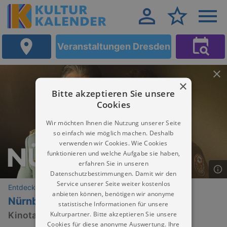
Veranstaltungen Dresden
×
Bitte akzeptieren Sie unsere
Cookies
Wir möchten Ihnen die Nutzung unserer Seite
so einfach wie möglich machen. Deshalb
verwenden wir Cookies. Wie Cookies
funktionieren und welche Aufgabe sie haben,
erfahren Sie in unseren
Datenschutzbestimmungen. Damit wir den
Service unserer Seite weiter kostenlos
Entdeckungen
anbieten können, benötigen wir anonyme
Nürnberg
statistische Informationen für unsere
Kulturpartner. Bitte akzeptieren Sie unsere
Kinotag
Cookies für diese anonyme Auswertung. Ihre