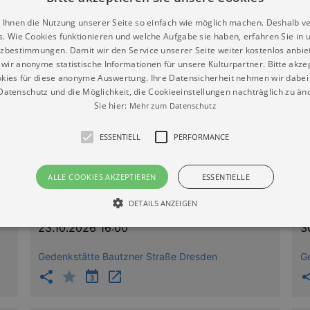
 Ihnen die Nutzung unserer Seite so einfach wie möglich machen. Deshalb v
18.09.2026 16:00
2
s. Wie Cookies funktionieren und welche Aufgabe sie haben, erfahren Sie in 
zbestimmungen. Damit wir den Service unserer Seite weiter kostenlos anbie
wir anonyme statistische Informationen für unsere Kulturpartner. Bitte akze
Gedenkstätte Bautzner Straße Dresden
G
kies für diese anonyme Auswertung. Ihre Datensicherheit nehmen wir dabei 
atenschutz und die Möglichkeit, die Cookieeinstellungen nachträglich zu änd
Sie hier:
Mehr zum Datenschutz
04.10.2026 11:00
0
ESSENTIELL
PERFORMANCE
Gedenkstätte Bautzner Straße Dresden
G
ALLE COOKIES AKZEPTIEREN
ESSENTIELLE
DETAILS ANZEIGEN
23.10.2026 16:00
3
Gedenkstätte Bautzner Straße Dresden
Essentiell
Performance
G
die grundlegenden Funktionen unserer Webseite gebraucht. Zum Beispiel für das Login 
eite nicht.