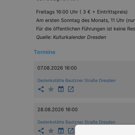
Freitags 16:00 Uhr ( 3 € + Eintrittspreis)
Am ersten Sonntag des Monats, 11 Uhr (nur E
Für die öffentlichen Führungen ist keine Re
Quelle: Kulturkalender Dresden
Termine
07.08.2026 16:00
Gedenkstätte Bautzner Straße Dresden
28.08.2026 16:00
Gedenkstätte Bautzner Straße Dresden