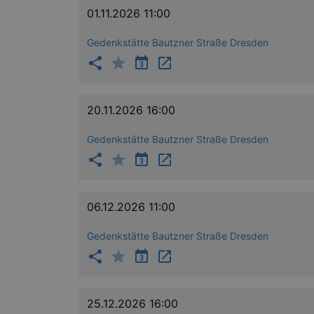
Name
Provid
01.11.2026 11:00
CookieScriptConsent
Cookie
Gedenkstätte Bautzner Straße Dresden
.kultu
dresde
XSRF-TOKEN
www.ku
dresde
XSRF-TOKEN
stagin
20.11.2026 16:00
dresde
Gedenkstätte Bautzner Straße Dresden
Name
kulturkalender_dresden_sessi
06.12.2026 11:00
_ga
Gedenkstätte Bautzner Straße Dresden
25.12.2026 16:00
_gid