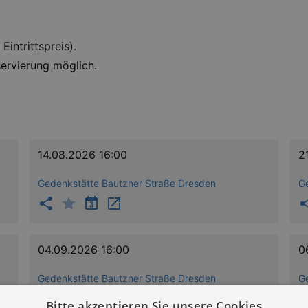
intrittspreis).
servierung möglich.
14.08.2026 16:00
2
Gedenkstätte Bautzner Straße Dresden
G
04.09.2026 16:00
0
Gedenkstätte Bautzner Straße Dresden
G
Bitte akzeptieren Sie unsere Cookies