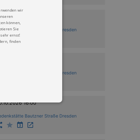
erwenden wir
5.09.2026 16:00
unseren
ten können,
ptieren Sie
edenkstätte Bautzner Straße Dresden
sehr ernst!
ern, finden
9.10.2026 16:00
edenkstätte Bautzner Straße Dresden
0.10.2026 16:00
edenkstätte Bautzner Straße Dresden
in Ihren account. Ohne diese