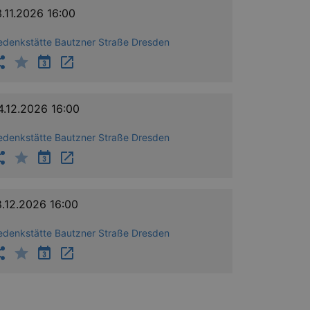
3.11.2026 16:00
mber visitor cookie consent
edenkstätte Bautzner Straße Dresden
 banner to work properly.
nting Cross-Site Request Forgery
nting Cross-Site Request Forgery
4.12.2026 16:00
edenkstätte Bautzner Straße Dresden
8.12.2026 16:00
niversal Analytics - which is a
edenkstätte Bautzner Straße Dresden
y used analytics service. This
by assigning a randomly
s included in each page request
ion and campaign data for the
 expire after 2 years, although
niversal Analytics. This