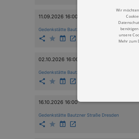
Wir möchten
11.09.2026 16:00
Cookie
Datenschut
benötigen 
Gedenkstätte Bautzner Straße Dresden
unsere Coo
Mehr zum D
02.10.2026 16:00
Gedenkstätte Bautzner Straße Dresden
16.10.2026 16:00
Gedenkstätte Bautzner Straße Dresden
Essentielle Cookies werden für 
Cookies funktioniert unsere Webs