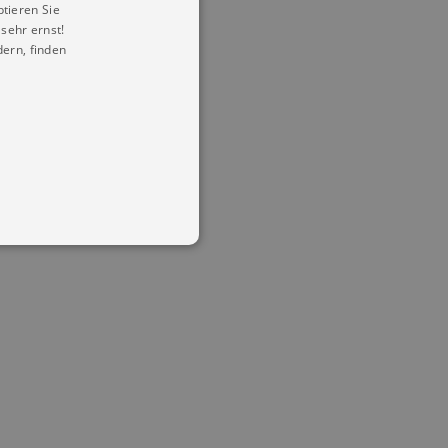
ptieren Sie
sehr ernst!
ern, finden
in Ihren account. Ohne diese
mber visitor cookie consent
 banner to work properly.