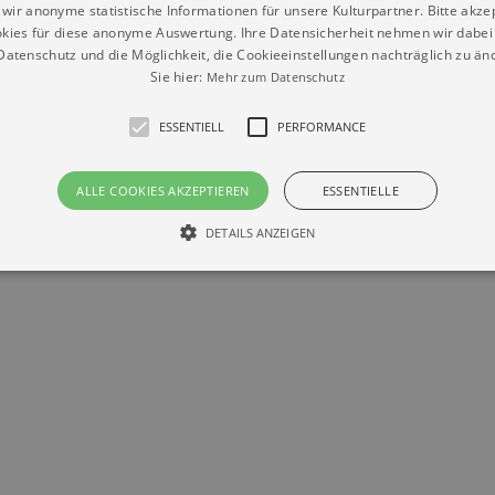
wir anonyme statistische Informationen für unsere Kulturpartner. Bitte akze
kies für diese anonyme Auswertung. Ihre Datensicherheit nehmen wir dabei 
atenschutz und die Möglichkeit, die Cookieeinstellungen nachträglich zu änd
Sie hier:
Mehr zum Datenschutz
ESSENTIELL
PERFORMANCE
Datenschutz
Impressum
Kontakt
© Braun & Krellmann GmbH
ALLE COOKIES AKZEPTIEREN
ESSENTIELLE
DETAILS ANZEIGEN
Essentiell
Performance
die grundlegenden Funktionen unserer Webseite gebraucht. Zum Beispiel für das Login 
eite nicht.
Läuft
er / Domain
Beschreibung
ab
29
This cookie is used by Cookie-Script.com service to reme
Script
days 7
preferences. It is necessary for Cookie-Script.com cookie
rkalender-
hours
n.de