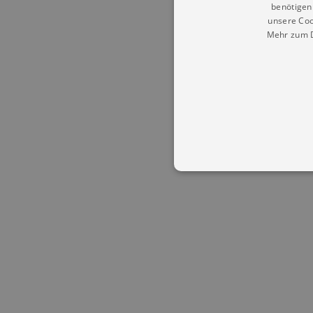
benötigen 
unsere Coo
Mehr zum D
Essentielle Cookies werden für 
Cookies funktioniert unsere Webs
Name
Provid
CookieScriptConsent
Cookie
.kultu
dresde