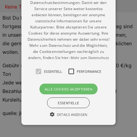
Datenschutzbestimmungen. Damit wir den
Keine Termine
Service unserer Seite weiter kostenlos
anbieten können, benötigen wir anonyme
Bist Du Kind oder erwachsen, anfangend oder
statistische Informationen für unsere
fortgeschritten im Umgang mit Ton? Jeden Montag sind
Kulturpartner. Bitte akzeptieren Sie unsere
Cookies für diese anonyme Auswertung. Ihre
in unserer Offenen Keramikwerkstatt alle willkommen,
Datensicherheit nehmen wir dabei sehr ernst!
die gern ihre eigenen künstlerischen Ideen verwirklichen
Mehr zum Datenschutz und die Möglichkeit,
die Cookieeinstellungen nachträglich zu
wollen.
ändern, finden Sie hier:
Mehr zum Datenschutz
Gebühr max. 2 Stunden 10,00 €/ Termin zzgl. 6,00 €/kg
ESSENTIELL
PERFORMANCE
Ton
Jede weitere Stunde 5,00€
ALLE COOKIES AKZEPTIEREN
Bezahlung vor Ort und ausschließlich mit Bargeld
Kursleitung Sandra Rosenstiel
ESSENTIELLE
quelle: jks-dresden.de
DETAILS ANZEIGEN