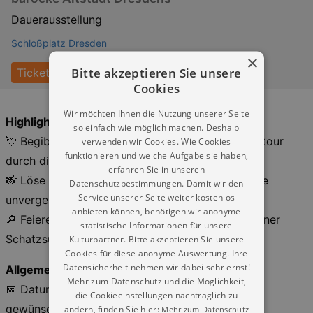
Dauerausstellung
Schloßplatz Dresden
×
Bitte akzeptieren Sie unsere
Tickets
Cookies
Wir möchten Ihnen die Nutzung unserer Seite
Highlights
so einfach wie möglich machen. Deshalb
💘 Begib dich auf eine romantische Entdeckungstour
verwenden wir Cookies. Wie Cookies
funktionieren und welche Aufgabe sie haben,
durch die barocke Altstadt Dresdens
erfahren Sie in unseren
📸 Löse gemeinsam spannende Rätsel und kreiere
Datenschutzbestimmungen. Damit wir den
Service unserer Seite weiter kostenlos
unvergessliche Momente
anbieten können, benötigen wir anonyme
🔎 Feiere eure Liebe auf spielerische Weise mit einer
statistische Informationen für unsere
Schatzsuche
Kulturpartner. Bitte akzeptieren Sie unsere
Cookies für diese anonyme Auswertung. Ihre
Datensicherheit nehmen wir dabei sehr ernst!
Allgemeine Informationen
Mehr zum Datenschutz und die Möglichkeit,
📅 Datum: Wähle das gewünschte Datum und die
die Cookieeinstellungen nachträglich zu
gewünschte Uhrzeit direkt in der Ticketauswahl
ändern, finden Sie hier:
Mehr zum Datenschutz