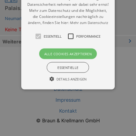
Datensicherheit nehmen wir dabei sehr ernst!
Palais.Horizonte
Mehr zum Datenschutz und die Möglichkeit,
die Cookieeinstellungen nachträglich zu
Neumarkt Dresden
ändern, finden Sie hier:
Mehr zum Datenschutz
Keine Termine
ESSENTIELL
PERFORMANCE
Weitere Informationen
ALLE COOKIES AKZEPTIEREN
ESSENTIELLE
DETAILS ANZEIGEN
Datenschutz
Impressum
Essentiell
Performance
Kontakt
Essentielle Cookies werden für die
grundlegenden Funktionen unserer Webseite
© Braun & Krellmann GmbH
gebraucht. Zum Beispiel für das Login in Ihren
account. Ohne diese Cookies funktioniert
unsere Webseite nicht.