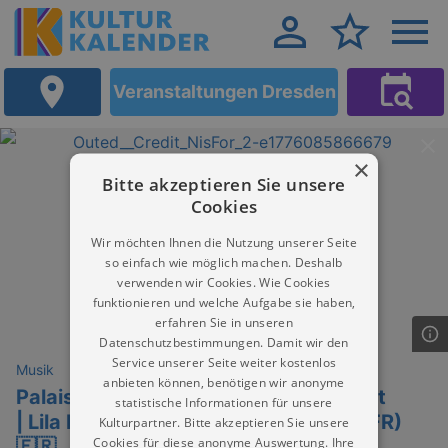
Veranstaltungen Dresden
×
Bitte akzeptieren Sie unsere
Cookies
Wir möchten Ihnen die Nutzung unserer Seite
so einfach wie möglich machen. Deshalb
verwenden wir Cookies. Wie Cookies
funktionieren und welche Aufgabe sie haben,
erfahren Sie in unseren
Datenschutzbestimmungen. Damit wir den
Service unserer Seite weiter kostenlos
Musik
anbieten können, benötigen wir anonyme
Palais.Horizonte | Französische Nacht
statistische Informationen für unsere
| Lila Despoix Trio (FR/DE) | OUTED (FR)
Kulturpartner. Bitte akzeptieren Sie unsere
Cookies für diese anonyme Auswertung. Ihre
🇫🇷