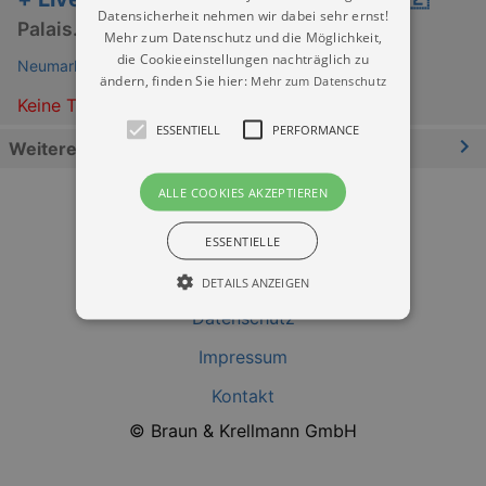
Datensicherheit nehmen wir dabei sehr ernst!
Palais.Horizonte
Mehr zum Datenschutz und die Möglichkeit,
die Cookieeinstellungen nachträglich zu
Neumarkt Dresden
ändern, finden Sie hier:
Mehr zum Datenschutz
Keine Termine
ESSENTIELL
PERFORMANCE
Weitere Informationen
ALLE COOKIES AKZEPTIEREN
ESSENTIELLE
DETAILS ANZEIGEN
Datenschutz
Impressum
Essentiell
Performance
Kontakt
Essentielle Cookies werden für die
grundlegenden Funktionen unserer Webseite
© Braun & Krellmann GmbH
gebraucht. Zum Beispiel für das Login in Ihren
account. Ohne diese Cookies funktioniert
unsere Webseite nicht.