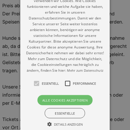
verwenden wir Cookies. Wie Cookies
Preis ab : 45,00
funktionieren und welche Aufgabe sie haben,
erfahren Sie in unseren
Der Preis beinhaltet Fahrt und Musik. Getränke und
Datenschutzbestimmungen. Damit wir den
Speisen können a la carte bestellt und bezahlt werden.
Service unserer Seite weiter kostenlos
anbieten können, benötigen wir anonyme
statistische Informationen für unsere
Hunde sind willkommen, jedoch raten wir vor Mitnahme
Kulturpartner. Bitte akzeptieren Sie unsere
ab, da die Lautstärke der Veranstaltung nicht tiergerecht
Cookies für diese anonyme Auswertung. Ihre
Datensicherheit nehmen wir dabei sehr ernst!
ist. Bitte halten Sie Ihren Vierbeiner dauerhaft angeleint.
Mehr zum Datenschutz und die Möglichkeit,
Gelistete Hunde müssen außerdem einen Maulkorb
die Cookieeinstellungen nachträglich zu
ändern, finden Sie hier:
tragen.
Mehr zum Datenschutz
ESSENTIELL
PERFORMANCE
Unsere Schiffe sind bedingt barrierefrei, bitte
informieren Sie sich vor Ihrer Buchung telefonisch oder
ALLE COOKIES AKZEPTIEREN
per E-Mail.
ESSENTIELLE
Tickets auf www.saechsische-dampfschifffahrt.de oder
DETAILS ANZEIGEN
vor Ort an den Servicestationen.