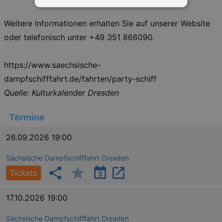
Weitere Informationen erhalten Sie auf unserer Website
Essentiell
Performance
oder telefonisch unter +49 351 866090.
Essentielle Cookies werden für die
grundlegenden Funktionen unserer Webseite
gebraucht. Zum Beispiel für das Login in Ihren
https://www.saechsische-
account. Ohne diese Cookies funktioniert
unsere Webseite nicht.
dampfschifffahrt.de/fahrten/party-schiff
Quelle: Kulturkalender Dresden
Läuft
Name
Provider / Domain
Besch
ab
CookieScriptConsent
29
This c
CookieScript
Termine
days
used 
.kulturkalender-
7
Cooki
dresden.de
hours
Script
26.09.2026 19:00
servic
reme
visito
Sächsische Dampfschifffahrt Dresden
conse
prefer
Tickets
It is 
for Co
Script
17.10.2026 19:00
cooki
banne
work
Sächsische Dampfschifffahrt Dresden
proper