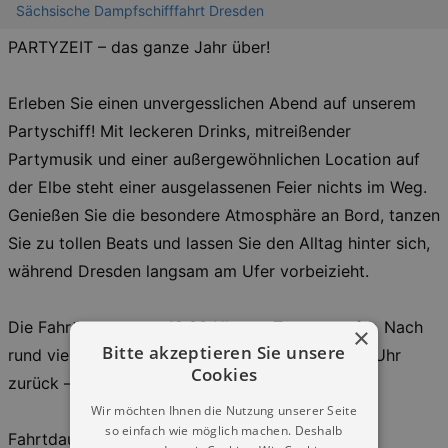
Sächsische Dampfschifffahrt Dresden
PARTYZEIT – das ganze Jahr über!
Erleben Sie einen unvergesslichen Abend auf unserem
Partyschiff! Mit leckeren Drinks, mitreißender
Partymusik und einer außergewöhnlichen Location auf
der Elbe steht einer ausgelassenen Feier nichts im Weg.
Genießen Sie die besondere Atmosphäre an Bord, tanzen
Sie zu tollen Beats und lassen Sie den Alltag hinter sich,
während Dresden langsam am Ufer vorbeizieht.
Die Fahrt startet um 19:00 Uhr am Terrassenufer. Nach
×
Bitte akzeptieren Sie unsere
rund vier Stunden kehrt das Schiff gegen 23:00 Uhr
Cookies
zurück – mit bester Laune im Gepäck.
Wir möchten Ihnen die Nutzung unserer Seite
so einfach wie möglich machen. Deshalb
Fahrtdauer: ca. 4h