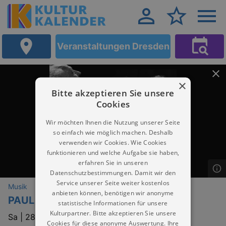
Veranstaltungen Dresden
×
Bitte akzeptieren Sie unsere
Cookies
Wir möchten Ihnen die Nutzung unserer Seite
so einfach wie möglich machen. Deshalb
verwenden wir Cookies. Wie Cookies
funktionieren und welche Aufgabe sie haben,
erfahren Sie in unseren
Datenschutzbestimmungen. Damit wir den
Service unserer Seite weiter kostenlos
Musik
anbieten können, benötigen wir anonyme
PAUL MILLNS
statistische Informationen für unsere
Kulturpartner. Bitte akzeptieren Sie unsere
Sa |
28.11.2026 | 20:00
Cookies für diese anonyme Auswertung. Ihre