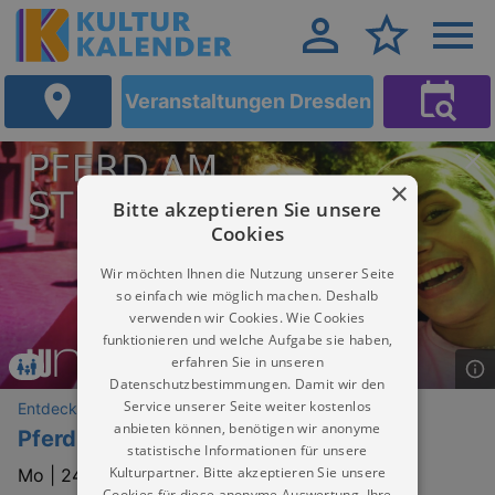
Veranstaltungen Dresden
×
Bitte akzeptieren Sie unsere
Cookies
Wir möchten Ihnen die Nutzung unserer Seite
so einfach wie möglich machen. Deshalb
verwenden wir Cookies. Wie Cookies
funktionieren und welche Aufgabe sie haben,
erfahren Sie in unseren
Datenschutzbestimmungen. Damit wir den
Service unserer Seite weiter kostenlos
Entdeckungen
anbieten können, benötigen wir anonyme
Pferd am Stiel
statistische Informationen für unsere
Kulturpartner. Bitte akzeptieren Sie unsere
Mo |
24.08.2026 | 17:00
Cookies für diese anonyme Auswertung. Ihre