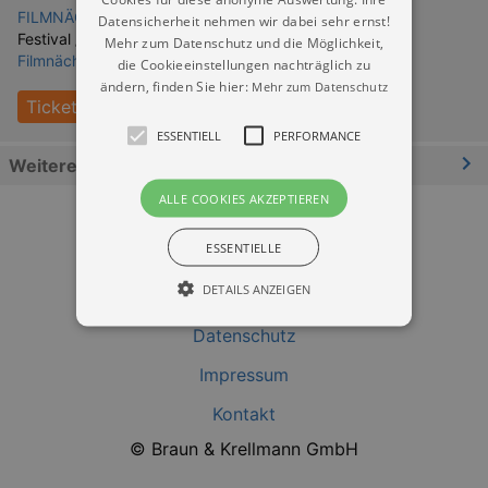
FILMNÄCHTE AM ELBUFER Dresden
Datensicherheit nehmen wir dabei sehr ernst!
Festival / Fest:
Mehr zum Datenschutz und die Möglichkeit,
Filmnächte am Elbufer - ALLE FILME
die Cookieeinstellungen nachträglich zu
ändern, finden Sie hier:
Mehr zum Datenschutz
Tickets
ESSENTIELL
PERFORMANCE
Weitere Informationen
ALLE COOKIES AKZEPTIEREN
ESSENTIELLE
DETAILS ANZEIGEN
Datenschutz
Essentiell
Performance
Impressum
Kontakt
Essentielle Cookies werden für die
grundlegenden Funktionen unserer Webseite
© Braun & Krellmann GmbH
gebraucht. Zum Beispiel für das Login in Ihren
account. Ohne diese Cookies funktioniert
unsere Webseite nicht.