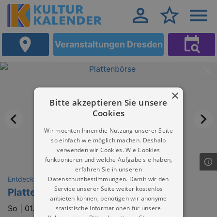
Veranstaltungen Dresden
×
Bitte akzeptieren Sie unsere
Cookies
Wir möchten Ihnen die Nutzung unserer Seite
so einfach wie möglich machen. Deshalb
verwenden wir Cookies. Wie Cookies
funktionieren und welche Aufgabe sie haben,
erfahren Sie in unseren
Datenschutzbestimmungen. Damit wir den
Entdeckungen
Service unserer Seite weiter kostenlos
Plattenbörse
anbieten können, benötigen wir anonyme
So |
01.11.2026 | 11:00
statistische Informationen für unsere