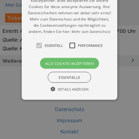
Kulturpartner. Bitte akzeptieren Sie unsere
Alter Schlachthof Dresden
Cookies für diese anonyme Auswertung. Ihre
Datensicherheit nehmen wir dabei sehr ernst!
Tickets
Mehr zum Datenschutz und die Möglichkeit,
die Cookieeinstellungen nachträglich zu
Eintritt 4 € - Tickets an der Tageskasse!11:00 - 17:00 Uhr
ändern, finden Sie hier:
Mehr zum Datenschutz
Quelle: Alter Schlachthof
ESSENTIELL
PERFORMANCE
Quelle: Kulturkalender Dresden
Weitere Informationen
ALLE COOKIES AKZEPTIEREN
ESSENTIELLE
DETAILS ANZEIGEN
Datenschutz
Essentiell
Performance
Impressum
Essentielle Cookies werden für die
grundlegenden Funktionen unserer Webseite
Kontakt
gebraucht. Zum Beispiel für das Login in Ihren