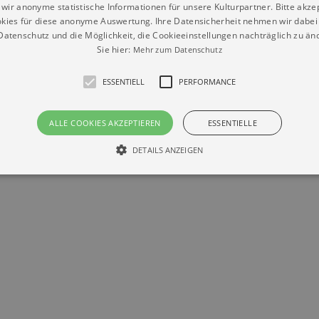
wir anonyme statistische Informationen für unsere Kulturpartner. Bitte akze
kies für diese anonyme Auswertung. Ihre Datensicherheit nehmen wir dabei 
atenschutz und die Möglichkeit, die Cookieeinstellungen nachträglich zu änd
Sie hier:
Mehr zum Datenschutz
ESSENTIELL
PERFORMANCE
Datenschutz
Impressum
Kontakt
ALLE COOKIES AKZEPTIEREN
ESSENTIELLE
© Braun & Krellmann GmbH
DETAILS ANZEIGEN
Essentiell
Performance
die grundlegenden Funktionen unserer Webseite gebraucht. Zum Beispiel für das Login 
eite nicht.
Läuft
er / Domain
Beschreibung
ab
29
This cookie is used by Cookie-Script.com service to reme
Script
days 7
preferences. It is necessary for Cookie-Script.com cookie
rkalender-
hours
n.de