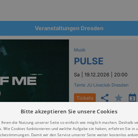
Veranstaltungen Dresden
Musik
PULSE
Sa |
19.12.2026 | 20:00
Tante JU Liveclub Dresden
Tickets
Bitte akzeptieren Sie unsere Cookies
 Ihnen die Nutzung unserer Seite so einfach wie möglich machen. Deshalb v
s. Wie Cookies funktionieren und welche Aufgabe sie haben, erfahren Sie in 
zbestimmungen. Damit wir den Service unserer Seite weiter kostenlos anbie