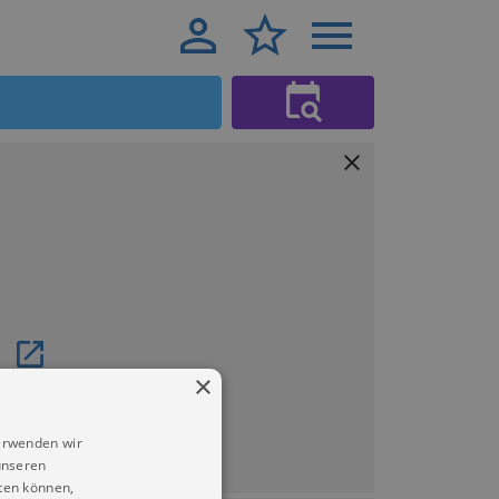
×
erwenden wir
unseren
ten können,