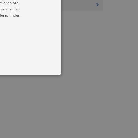
ptieren Sie
sehr ernst!
ern, finden
in Ihren account. Ohne diese
mber visitor cookie consent
 banner to work properly.