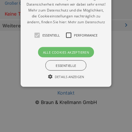
Großer Garten & Parkeisenbahn Dresden
Datensicherheit nehmen wir dabei sehr ernst!
Mehr zum Datenschutz und die Möglichkeit,
Keine Termine
die Cookieeinstellungen nachträglich zu
ändern, finden Sie hier:
Mehr zum Datenschutz
Weitere Informationen
ESSENTIELL
PERFORMANCE
ALLE COOKIES AKZEPTIEREN
ESSENTIELLE
Datenschutz
DETAILS ANZEIGEN
Impressum
Kontakt
Essentiell
Performance
© Braun & Krellmann GmbH
Essentielle Cookies werden für die
grundlegenden Funktionen unserer Webseite
gebraucht. Zum Beispiel für das Login in Ihren
account. Ohne diese Cookies funktioniert
unsere Webseite nicht.