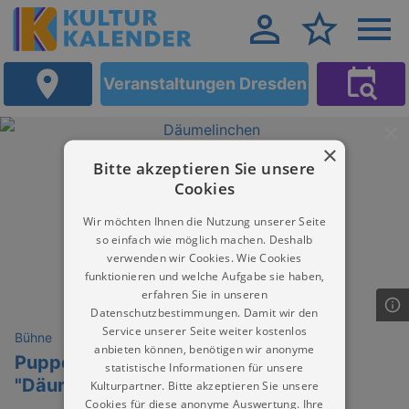
Veranstaltungen Dresden
×
Bitte akzeptieren Sie unsere
Cookies
Wir möchten Ihnen die Nutzung unserer Seite
so einfach wie möglich machen. Deshalb
verwenden wir Cookies. Wie Cookies
funktionieren und welche Aufgabe sie haben,
erfahren Sie in unseren
Datenschutzbestimmungen. Damit wir den
Service unserer Seite weiter kostenlos
Bühne
anbieten können, benötigen wir anonyme
Puppentheater im Sonnenhäusel
statistische Informationen für unsere
"Däumelinchen"
Kulturpartner. Bitte akzeptieren Sie unsere
Cookies für diese anonyme Auswertung. Ihre