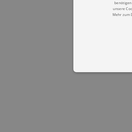
benötigen 
unsere Coo
Mehr zum D
Essentielle Cookies werden für 
Cookies funktioniert unsere Webs
Name
Provid
CookieScriptConsent
Cookie
.kultu
dresde