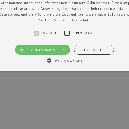
wir anonyme statistische Informationen für unsere Kulturpartner. Bitte akze
kies für diese anonyme Auswertung. Ihre Datensicherheit nehmen wir dabei 
atenschutz und die Möglichkeit, die Cookieeinstellungen nachträglich zu änd
Sie hier:
Mehr zum Datenschutz
ESSENTIELL
PERFORMANCE
Datenschutz
Impressum
Kontakt
© Braun & Krellmann GmbH
ALLE COOKIES AKZEPTIEREN
ESSENTIELLE
DETAILS ANZEIGEN
Essentiell
Performance
die grundlegenden Funktionen unserer Webseite gebraucht. Zum Beispiel für das Login 
eite nicht.
Läuft
er / Domain
Beschreibung
ab
29
This cookie is used by Cookie-Script.com service to reme
Script
days 7
preferences. It is necessary for Cookie-Script.com cookie
rkalender-
hours
n.de