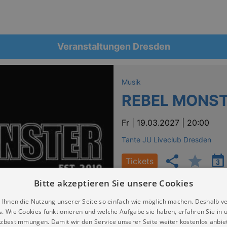
Veranstaltungen Dresden
Musik
REBEL MONSTE
Fr |
19.03.2027 | 20:00
Tante JU Liveclub Dresden
Tickets
Bitte akzeptieren Sie unsere Cookies
 Ihnen die Nutzung unserer Seite so einfach wie möglich machen. Deshalb v
s. Wie Cookies funktionieren und welche Aufgabe sie haben, erfahren Sie in 
zbestimmungen. Damit wir den Service unserer Seite weiter kostenlos anbie