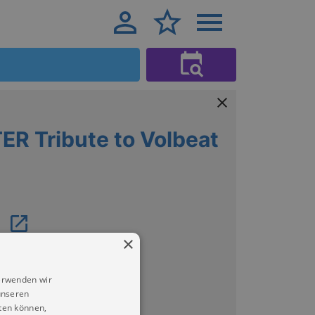
R Tribute to Volbeat
×
erwenden wir
unseren
ten können,