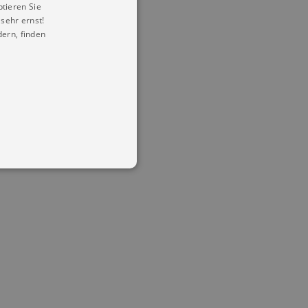
ptieren Sie
sehr ernst!
ern, finden
in Ihren account. Ohne diese
mber visitor cookie consent
 banner to work properly.