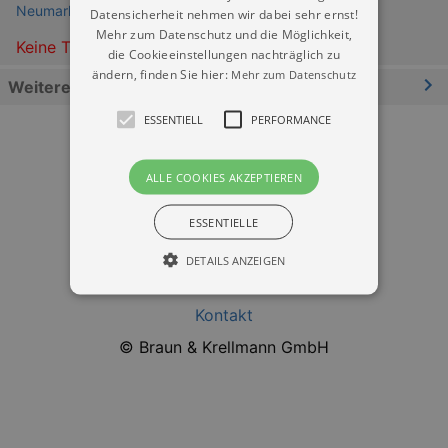
Neumarkt Dresden
Datensicherheit nehmen wir dabei sehr ernst!
Mehr zum Datenschutz und die Möglichkeit,
Keine Termine
die Cookieeinstellungen nachträglich zu
ändern, finden Sie hier:
Mehr zum Datenschutz
Weitere Informationen
ESSENTIELL
PERFORMANCE
ALLE COOKIES AKZEPTIEREN
ESSENTIELLE
Datenschutz
DETAILS ANZEIGEN
Impressum
Kontakt
Essentiell
Performance
© Braun & Krellmann GmbH
Essentielle Cookies werden für die
grundlegenden Funktionen unserer Webseite
gebraucht. Zum Beispiel für das Login in Ihren
account. Ohne diese Cookies funktioniert
unsere Webseite nicht.