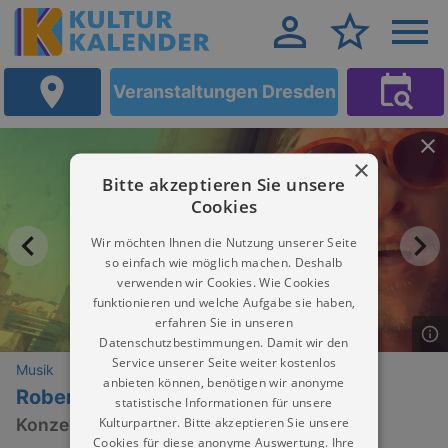
Veranstaltungen Dresden
×
Bitte akzeptieren Sie unsere
Cookies
Wir möchten Ihnen die Nutzung unserer Seite
so einfach wie möglich machen. Deshalb
verwenden wir Cookies. Wie Cookies
funktionieren und welche Aufgabe sie haben,
erfahren Sie in unseren
Datenschutzbestimmungen. Damit wir den
Service unserer Seite weiter kostenlos
Musik
anbieten können, benötigen wir anonyme
Robert Stadlober (AT)
statistische Informationen für unsere
Kulturpartner. Bitte akzeptieren Sie unsere
Konzert
Cookies für diese anonyme Auswertung. Ihre