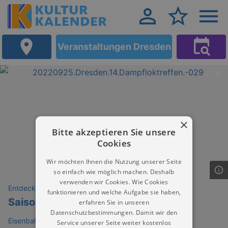
Veranstaltungen Dresden
×
Bitte akzeptieren Sie unsere
Cookies
Wir möchten Ihnen die Nutzung unserer Seite
so einfach wie möglich machen. Deshalb
verwenden wir Cookies. Wie Cookies
Entdeckungen
funktionieren und welche Aufgabe sie haben,
Saisonabschluss / Lokmitfahrten
erfahren Sie in unseren
Datenschutzbestimmungen. Damit wir den
Eisenbahnmuseum (IG Bw Dresden Altstadt e.V.)
Service unserer Seite weiter kostenlos