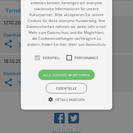
anbieten können, benötigen wir anonyme
statistische Informationen für unsere
Termine
Kulturpartner. Bitte akzeptieren Sie unsere
Cookies für diese anonyme Auswertung. Ihre
17.10.2026 10:00
Datensicherheit nehmen wir dabei sehr ernst!
Mehr zum Datenschutz und die Möglichkeit,
Eisenbahnmuseum (IG Bw Dresden Altstadt e.V.)
die Cookieeinstellungen nachträglich zu
ändern, finden Sie hier:
Mehr zum Datenschutz
ESSENTIELL
PERFORMANCE
18.10.2026 10:00
Eisenbahnmuseum (IG Bw Dresden Altstadt e.V.)
ALLE COOKIES AKZEPTIEREN
ESSENTIELLE
DETAILS ANZEIGEN
Essentiell
Performance