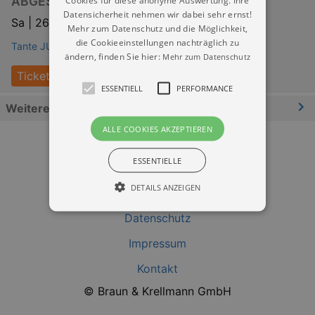
ABGESAGT
Cookies für diese anonyme Auswertung. Ihre
Datensicherheit nehmen wir dabei sehr ernst!
Sa |
26.09.2026 | 20:00
Mehr zum Datenschutz und die Möglichkeit,
die Cookieeinstellungen nachträglich zu
Tante JU Liveclub Dresden
ändern, finden Sie hier:
Mehr zum Datenschutz
Tickets
ESSENTIELL
PERFORMANCE
Weitere Informationen
ALLE COOKIES AKZEPTIEREN
ESSENTIELLE
DETAILS ANZEIGEN
Datenschutz
Essentiell
Performance
Impressum
Essentielle Cookies werden für die
Kontakt
grundlegenden Funktionen unserer Webseite
gebraucht. Zum Beispiel für das Login in Ihren
© Braun & Krellmann GmbH
account. Ohne diese Cookies funktioniert
unsere Webseite nicht.