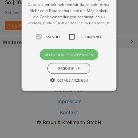
So |
16.08.2026 | 13:30
Datensicherheit nehmen wir dabei sehr ernst!
Mehr zum Datenschutz und die Möglichkeit,
Schlosspark Pillnitz Dresden-Pillnitz
die Cookieeinstellungen nachträglich zu
ändern, finden Sie hier:
Mehr zum Datenschutz
Tickets
ESSENTIELL
PERFORMANCE
Weitere Informationen
ALLE COOKIES AKZEPTIEREN
ESSENTIELLE
DETAILS ANZEIGEN
Datenschutz
Impressum
Essentiell
Performance
Kontakt
Essentielle Cookies werden für die
grundlegenden Funktionen unserer Webseite
© Braun & Krellmann GmbH
gebraucht. Zum Beispiel für das Login in Ihren
account. Ohne diese Cookies funktioniert
unsere Webseite nicht.