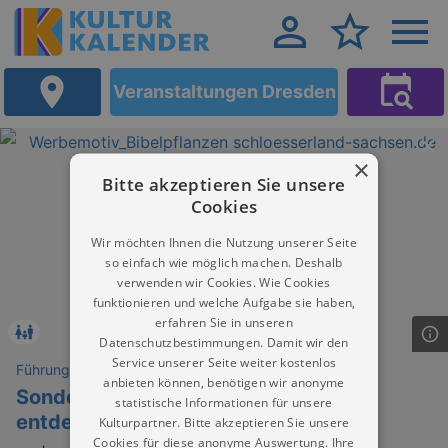
Veranstaltungen Dresden
×
Bitte akzeptieren Sie unsere
Cookies
Wir möchten Ihnen die Nutzung unserer Seite
so einfach wie möglich machen. Deshalb
verwenden wir Cookies. Wie Cookies
funktionieren und welche Aufgabe sie haben,
erfahren Sie in unseren
Datenschutzbestimmungen. Damit wir den
Service unserer Seite weiter kostenlos
Führungen
anbieten können, benötigen wir anonyme
Sonderführung »Pflanzen der Bibel
statistische Informationen für unsere
entdecken«
Kulturpartner. Bitte akzeptieren Sie unsere
Cookies für diese anonyme Auswertung. Ihre