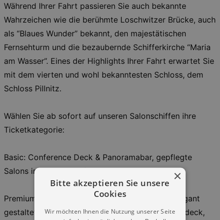
Während Ihrer Fahrt passieren Sie auch bekannte
Wahrzeichen wie die berühmte Loschwitzer Brücke, auch
als “Blaues Wunder” bekannt, den majestätischen
Fernsehturm und die bezaubernde Schifferkirche “Maria
am Wasser”. Eines der Highlights Ihrer Fahrt erwartet Sie
mit dem vierten und wohl bekanntesten Schloss, dem
Schloss Pillnitz.
Wählen Sie ab sofort auf unseren Salonschiffen ihre
Ticketkategorie:
Basic: Conference Deck & Panoramabar, gepflegte
Salons im Hauptdeck/Einstiegsebene,
×
Bitte akzeptieren Sie unsere
Cookies
Premium: Fine Dining Club und Lounge Café, elegant
Wir möchten Ihnen die Nutzung unserer Seite
gestaltete Salons mit Panoramafenstern im Oberdeck,