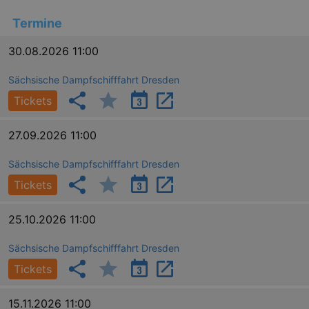
work
proper
Termine
XSRF-TOKEN
www.kulturkalender-
2
This c
dresden.de
hours
writte
help w
30.08.2026 11:00
securi
preve
Cross-
Sächsische Dampfschifffahrt Dresden
Reque
Forge
Tickets
attack
XSRF-TOKEN
staging.kulturkalender-
2
This c
27.09.2026 11:00
dresden.de
hours
writte
help w
securi
Sächsische Dampfschifffahrt Dresden
preve
Cross-
Tickets
Reque
Forge
attack
25.10.2026 11:00
Sächsische Dampfschifffahrt Dresden
Tickets
15.11.2026 11:00