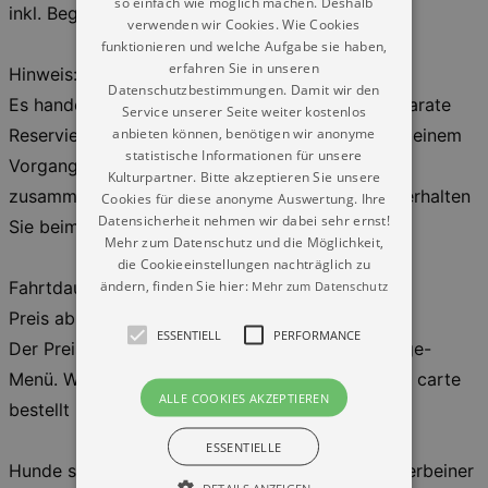
so einfach wie möglich machen. Deshalb
inkl. Begrüßungsgetränk
verwenden wir Cookies. Wie Cookies
funktionieren und welche Aufgabe sie haben,
erfahren Sie in unseren
Hinweis:
Datenschutzbestimmungen. Damit wir den
Es handelt sich um eine platzierte Fahrt. Die separate
Service unserer Seite weiter kostenlos
anbieten können, benötigen wir anonyme
Reservierung von Tischen ist nicht notwendig. In einem
statistische Informationen für unsere
Vorgang gebuchte Tickets werden auch
Kulturpartner. Bitte akzeptieren Sie unsere
zusammenhängend platziert. Ihre Tischnummer erhalten
Cookies für diese anonyme Auswertung. Ihre
Datensicherheit nehmen wir dabei sehr ernst!
Sie beim Zustieg.
Mehr zum Datenschutz und die Möglichkeit,
die Cookieeinstellungen nachträglich zu
ändern, finden Sie hier:
Fahrtdauer: ca. 3h
Mehr zum Datenschutz
Preis ab : 61,00
ESSENTIELL
PERFORMANCE
Der Preis beinhaltet Fahrt und saisonales 3-Gänge-
Menü. Weitere Getränke und Speisen können a la carte
ALLE COOKIES AKZEPTIEREN
bestellt und bezahlt werden.
ESSENTIELLE
Hunde sind willkommen. Bitte halten Sie Ihren Vierbeiner