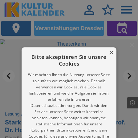
Veranstaltungen Dresden
×
Bitte akzeptieren Sie unsere
Cookies
Wir möchten Ihnen die Nutzung unserer Seite
so einfach wie möglich machen. Deshalb
verwenden wir Cookies. Wie Cookies
funktionieren und welche Aufgabe sie haben,
erfahren Sie in unseren
Datenschutzbestimmungen. Damit wir den
Service unserer Seite weiter kostenlos
Lesung / Vortrag / Gespräch
anbieten können, benötigen wir anonyme
Starker Mann, starker Mythos – Mit Prof.
statistische Informationen für unsere
Dr. Holger Jacob-Friesen
Kulturpartner. Bitte akzeptieren Sie unsere
Cookies für diese anonyme Auswertung. Ihre