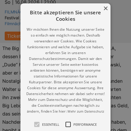
So |
16.08.2026 | 21:00
×
Bitte akzeptieren Sie unsere
FILMNÄCHTE AM ELBUFER Dresden
Cookies
Festival / Fest:
Filmnächte am Elbufer - ALLE FILME
Wir möchten Ihnen die Nutzung unserer Seite
so einfach wie möglich machen. Deshalb
Tickets
verwenden wir Cookies. Wie Cookies
funktionieren und welche Aufgabe sie haben,
The Big Lebowski ist eigentlich ein Millonär aus LA,
erfahren Sie in unseren
dessen Ehefrau Bunny hohe Geldschulden hat. Der
Datenschutzbestimmungen. Damit wir den
Service unserer Seite weiter kostenlos
„Dude“ heißt wie der Millionär auch Jeffrey Lebowski,
anbieten können, benötigen wir anonyme
aber er ist arbeitslos, faul und ein 60er Jahre
statistische Informationen für unsere
Nostalgiker, der gerne mit seinen komischen Freunden
Kulturpartner. Bitte akzeptieren Sie unsere
Cookies für diese anonyme Auswertung. Ihre
Walter und Donny bowlen geht. Eines Tages erwarten
Datensicherheit nehmen wir dabei sehr ernst!
ihn zwei Geldeintreiber. Sie haben ihn mit dem echten
Mehr zum Datenschutz und die Möglichkeit,
die Cookieeinstellungen nachträglich zu
Big Lebowski verwechselt und fordern von ihm das Geld,
ändern, finden Sie hier:
Mehr zum Datenschutz
das seine angebliche Frau Bunny ihnen schuldet.
Nachdem sie auf seinen Lieblingsteppich uriniert haben,
ESSENTIELL
PERFORMANCE
begibt sich der beleidigte Dude auf die Suche nach dem