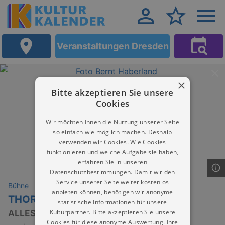
Veranstaltungen Dresden
×
Bitte akzeptieren Sie unsere
Cookies
Wir möchten Ihnen die Nutzung unserer Seite
so einfach wie möglich machen. Deshalb
verwenden wir Cookies. Wie Cookies
funktionieren und welche Aufgabe sie haben,
erfahren Sie in unseren
Datenschutzbestimmungen. Damit wir den
Service unserer Seite weiter kostenlos
Bühne
anbieten können, benötigen wir anonyme
THORSTEN HAVENER
statistische Informationen für unsere
Kulturpartner. Bitte akzeptieren Sie unsere
ALLES KOPFSACHE?
Cookies für diese anonyme Auswertung. Ihre