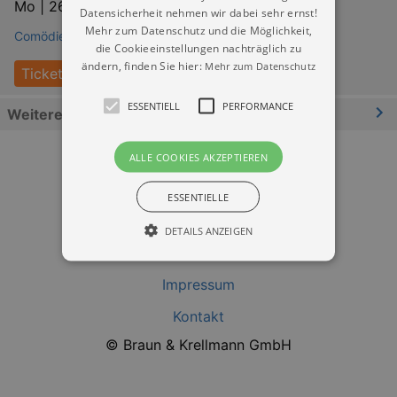
Mo |
26.10.2026 | 20:00
Datensicherheit nehmen wir dabei sehr ernst!
Mehr zum Datenschutz und die Möglichkeit,
Comödie Dresden
die Cookieeinstellungen nachträglich zu
ändern, finden Sie hier:
Mehr zum Datenschutz
Tickets
ESSENTIELL
PERFORMANCE
Weitere Informationen
ALLE COOKIES AKZEPTIEREN
ESSENTIELLE
DETAILS ANZEIGEN
Datenschutz
Impressum
Essentiell
Performance
Kontakt
Essentielle Cookies werden für die
© Braun & Krellmann GmbH
grundlegenden Funktionen unserer Webseite
gebraucht. Zum Beispiel für das Login in Ihren
account. Ohne diese Cookies funktioniert
unsere Webseite nicht.