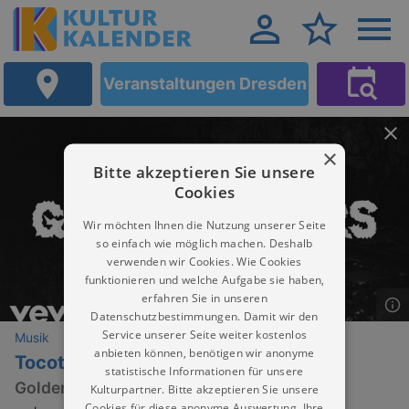
Veranstaltungen Dresden
×
Bitte akzeptieren Sie unsere
Cookies
Wir möchten Ihnen die Nutzung unserer Seite
so einfach wie möglich machen. Deshalb
verwenden wir Cookies. Wie Cookies
funktionieren und welche Aufgabe sie haben,
erfahren Sie in unseren
Datenschutzbestimmungen. Damit wir den
Service unserer Seite weiter kostenlos
Musik
anbieten können, benötigen wir anonyme
Tocotronic
statistische Informationen für unsere
Golden Years Tour 2026
Kulturpartner. Bitte akzeptieren Sie unsere
Cookies für diese anonyme Auswertung. Ihre