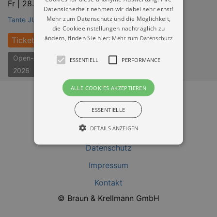
Fr |
28.08.2026 | 20:00
Datensicherheit nehmen wir dabei sehr ernst!
Mehr zum Datenschutz und die Möglichkeit,
Tante JU Liveclub Dresden
die Cookieeinstellungen nachträglich zu
ändern, finden Sie hier:
Mehr zum Datenschutz
Tickets
Open-Air-Konzerte Dresden
ESSENTIELL
PERFORMANCE
2026
ALLE COOKIES AKZEPTIEREN
ESSENTIELLE
DETAILS ANZEIGEN
Datenschutz
Impressum
Essentiell
Performance
Kontakt
Essentielle Cookies werden für die
grundlegenden Funktionen unserer Webseite
© Braun & Krellmann GmbH
gebraucht. Zum Beispiel für das Login in Ihren
account. Ohne diese Cookies funktioniert
unsere Webseite nicht.